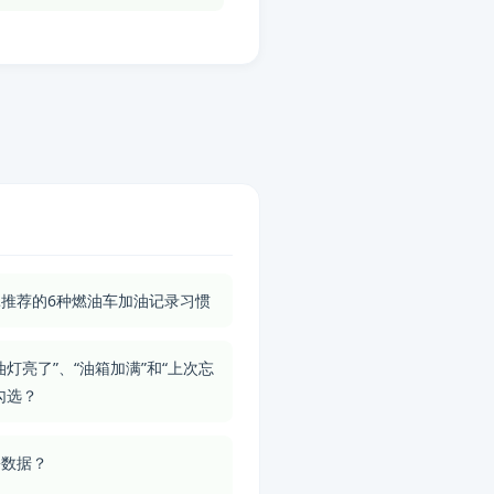
推荐的6种燃油车加油记录习惯
油灯亮了”、“油箱加满”和“上次忘
勾选？
份数据？