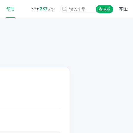
帮助
车主
7.97
92#
查油耗
元/升