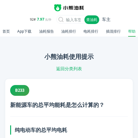
车主
7.97
92#
查油耗
元/升
首页
App下载
油耗报告
油耗排行
电耗排行
插混排行
帮助
小熊油耗使用提示
返回分类列表
B233
新能源车的总平均能耗是怎么计算的？
纯电动车的总平均电耗
📋 内容摘要