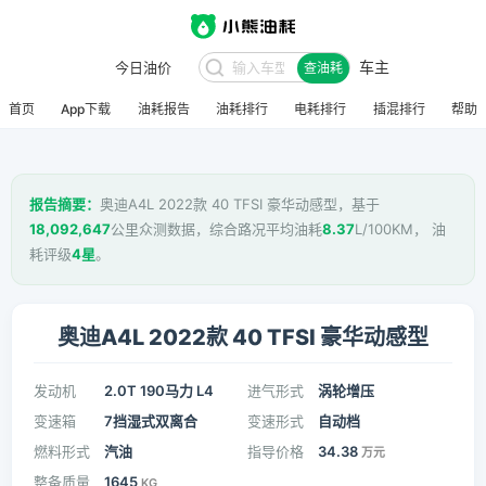
车主
今日油价
查油耗
首页
App下载
油耗报告
油耗排行
电耗排行
插混排行
帮助
报告摘要：
奥迪A4L 2022款 40 TFSI 豪华动感型，基于
18,092,647
公里众测数据，综合路况平均油耗
8.37
L/100KM， 油
耗评级
4星
。
奥迪A4L 2022款 40 TFSI 豪华动感型
发动机
2.0T 190马力 L4
进气形式
涡轮增压
变速箱
7挡湿式双离合
变速形式
自动档
燃料形式
汽油
指导价格
34.38
万元
整备质量
1645
KG