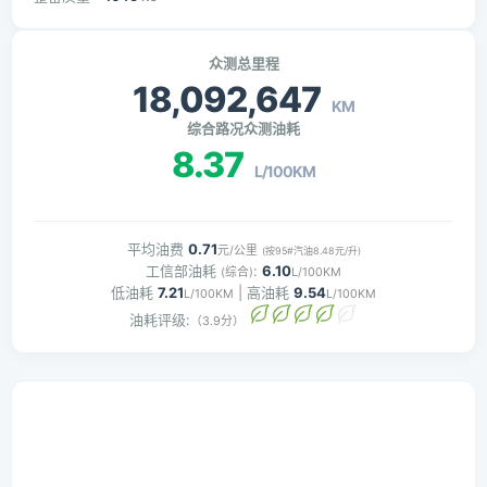
众测总里程
18,092,647
KM
综合路况众测油耗
8.37
L/100KM
平均油费
0.71
元/公里
(按95#汽油8.48元/升)
工信部油耗
:
6.10
(综合)
L/100KM
低油耗
7.21
| 高油耗
9.54
L/100KM
L/100KM
油耗评级:
（3.9分）