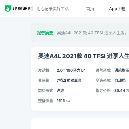
用心记录美好生活
首页
App下载
报告摘要：
奥迪A4L 2021款 40 TFSI 进享人生版
奥迪A4L 2021款 40 TFSI 进享人
发动机
2.0T 190马力 L4
进气形式
涡轮增
变速箱
7挡湿式双离合
变速形式
自动档
燃料形式
汽油
指导价格
35.44
整备质量
1615
KG