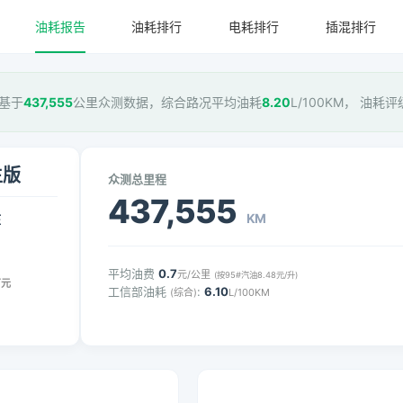
油耗报告
油耗排行
电耗排行
插混排行
，基于
437,555
公里众测数据，综合路况平均油耗
8.20
L/100KM， 油耗评
生版
众测总里程
437,555
KM
压
平均油费
0.7
元/公里
(按95#汽油8.48元/升)
万元
工信部油耗
:
6.10
(综合)
L/100KM