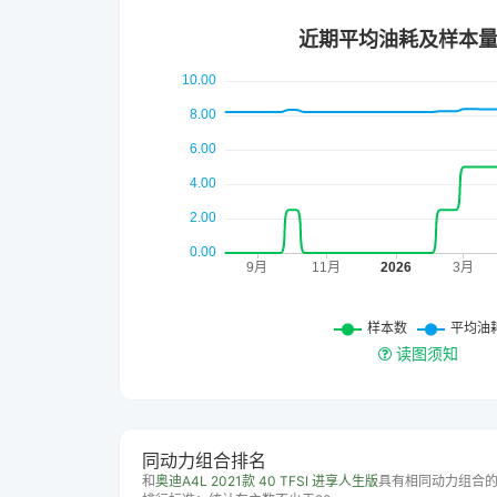
读图须知
同动力组合排名
和
奥迪A4L 2021款 40 TFSI 进享人生版
具有相同动力组合