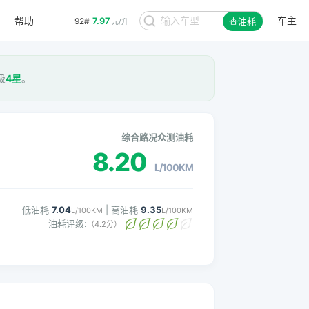
7.97
92#
元/升
帮助
车主
查油耗
8.48
95#
元/升
级
4星
。
综合路况众测油耗
8.20
L/100KM
低油耗
7.04
| 高油耗
9.35
L/100KM
L/100KM
油耗评级:
（4.2分）