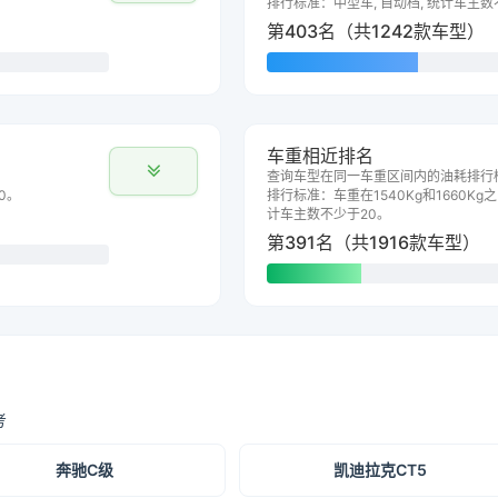
排行标准：中型车, 自动档, 统计车主数
第403名（共1242款车型）
车重相近排名
查询车型在同一车重区间内的油耗排行
0。
排行标准：车重在1540Kg和1660Kg之
计车主数不少于20。
第391名（共1916款车型）
考
奔驰C级
凯迪拉克CT5