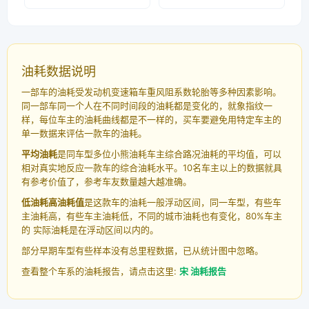
油耗数据说明
一部车的油耗受发动机变速箱车重风阻系数轮胎等多种因素影响。
同一部车同一个人在不同时间段的油耗都是变化的，就象指纹一
样，每位车主的油耗曲线都是不一样的，买车要避免用特定车主的
单一数据来评估一款车的油耗。
平均油耗
是同车型多位小熊油耗车主综合路况油耗的平均值，可以
相对真实地反应一款车的综合油耗水平。10名车主以上的数据就具
有参考价值了，参考车友数量越大越准确。
低油耗高油耗值
是这款车的油耗一般浮动区间，同一车型，有些车
主油耗高，有些车主油耗低，不同的城市油耗也有变化，80%车主
的 实际油耗是在浮动区间以内的。
部分早期车型有些样本没有总里程数据，已从统计图中忽略。
查看整个车系的油耗报告，请点击这里:
宋 油耗报告