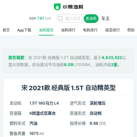
车主
7.97
92#
查油耗
元/升
首页
App下载
油耗报告
油耗排行
电耗排行
插混排行
帮助
报告摘要：
宋 2021款 经典版 1.5T 自动精英型，基于
4,635,522
公
里众测数据，综合路况平均油耗
9.09
L/100KM， 油耗评级
2星
。
宋 2021款 经典版 1.5T 自动精英型
发动机
1.5T 160马力 L4
进气形式
涡轮增压
变速箱
6挡湿式双离合
变速形式
自动档
燃料形式
汽油
指导价格
8.98
万元
整备质量
1675
KG