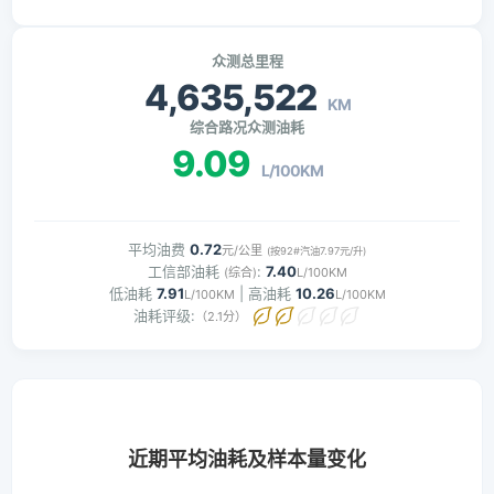
众测总里程
4,635,522
KM
综合路况众测油耗
9.09
L/100KM
平均油费
0.72
元/公里
(按92#汽油7.97元/升)
工信部油耗
:
7.40
(综合)
L/100KM
低油耗
7.91
| 高油耗
10.26
L/100KM
L/100KM
油耗评级:
（2.1分）