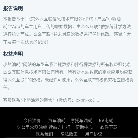
报告说明
本报告基于"北京么么互联信息技术有限公司"旗下产品"小熊油
耗"™App的车主用户上传的原始数据，由么么互联™依据统计学方法
进行统计而成。么么互联™并未对原始数据进行任何修改。感谢广大
车友每一次认真的记录！
权益声明
小熊油耗™网站的车型车系油耗数据和排行榜数据的所有权益归北京
么么互联信息技术有限公司所有。所有对本站数据的商业应用均应获
得么么互联™的授权。未经许可使用，么么互联™有权追究相应侵权责
任。
客服联系"小熊油耗的熊大"（微信号：xxnh-xd）。
今日油价
汽车油耗
摩托车油耗
EV电耗
亿公里众测油耗
续航力排行
帮助中心
软件下载
联系我们
隐私政策
用户协议