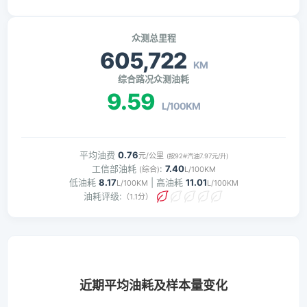
众测总里程
605,722
KM
综合路况众测油耗
9.59
L/100KM
平均油费
0.76
元/公里
(按92#汽油7.97元/升)
工信部油耗
:
7.40
(综合)
L/100KM
低油耗
8.17
| 高油耗
11.01
L/100KM
L/100KM
油耗评级:
（1.1分）