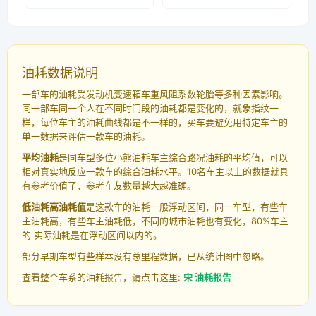
油耗数据说明
一部车的油耗受发动机变速箱车重风阻系数轮胎等多种因素影响。
同一部车同一个人在不同时间段的油耗都是变化的，就象指纹一
样，每位车主的油耗曲线都是不一样的，买车要避免用特定车主的
单一数据来评估一款车的油耗。
平均油耗
是同车型多位小熊油耗车主综合路况油耗的平均值，可以
相对真实地反应一款车的综合油耗水平。10名车主以上的数据就具
有参考价值了，参考车友数量越大越准确。
低油耗高油耗值
是这款车的油耗一般浮动区间，同一车型，有些车
主油耗高，有些车主油耗低，不同的城市油耗也有变化，80%车主
的 实际油耗是在浮动区间以内的。
部分早期车型有些样本没有总里程数据，已从统计图中忽略。
查看整个车系的油耗报告，请点击这里:
宋 油耗报告