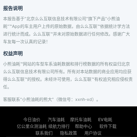
报告说明
本报告基于"北京么么互联信息技术有限公司"旗下产品"小熊油
耗"™App的车主用户上传的原始数据，由么么互联™依据统计学方法
进行统计而成。么么互联™并未对原始数据进行任何修改。感谢广大
车友每一次认真的记录！
权益声明
小熊油耗™网站的车型车系油耗数据和排行榜数据的所有权益归北京
么么互联信息技术有限公司所有。所有对本站数据的商业应用均应获
得么么互联™的授权。未经许可使用，么么互联™有权追究相应侵权责
任。
客服联系"小熊油耗的熊大"（微信号：xxnh-xd）。
今日油价
汽车油耗
摩托车油耗
EV电耗
亿公里众测油耗
续航力排行
帮助中心
软件下载
联系我们
隐私政策
用户协议