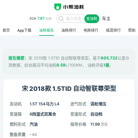
车主
7.97
92#
查油耗
元/升
首页
App下载
油耗报告
油耗排行
电耗排行
插混排行
帮助
报告摘要：
宋 2018款 1.5TID 自动智联尊荣型，基于
605,722
公里众
测数据，综合路况平均油耗
9.59
L/100KM， 油耗评级
1星
。
宋 2018款 1.5TID 自动智联尊荣型
发动机
1.5T 154马力 L4
进气形式
涡轮增压
变速箱
6挡湿式双离合
变速形式
自动档
燃料形式
汽油
指导价格
11.99
万元
整备质量
-
KG