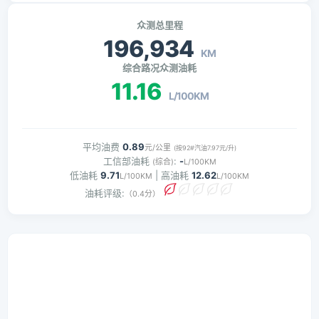
众测总里程
196,934
KM
综合路况众测油耗
11.16
L/100KM
平均油费
0.89
元/公里
(按92#汽油7.97元/升)
工信部油耗
:
-
(综合)
L/100KM
低油耗
9.71
| 高油耗
12.62
L/100KM
L/100KM
油耗评级:
（0.4分）