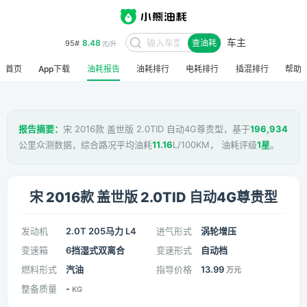
车主
8.48
95#
查油耗
元/升
首页
App下载
油耗报告
油耗排行
电耗排行
插混排行
帮助
报告摘要：
宋 2016款 盖世版 2.0TID 自动4G尊贵型，基于
196,934
公里众测数据，综合路况平均油耗
11.16
L/100KM， 油耗评级
1星
。
宋 2016款 盖世版 2.0TID 自动4G尊贵型
发动机
2.0T 205马力 L4
进气形式
涡轮增压
变速箱
6挡湿式双离合
变速形式
自动档
燃料形式
汽油
指导价格
13.99
万元
整备质量
-
KG