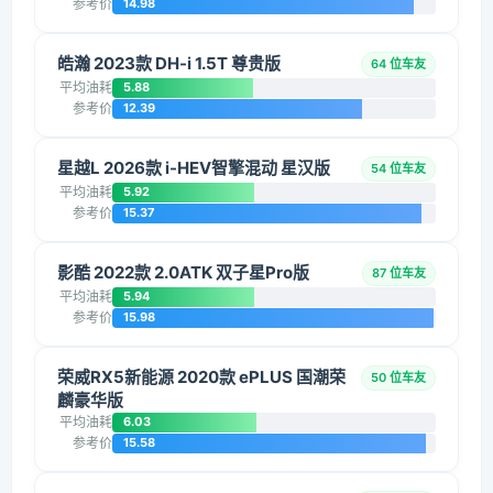
参考价
14.98
皓瀚 2023款 DH-i 1.5T 尊贵版
64 位车友
平均油耗
5.88
参考价
12.39
星越L 2026款 i-HEV智擎混动 星汉版
54 位车友
平均油耗
5.92
参考价
15.37
影酷 2022款 2.0ATK 双子星Pro版
87 位车友
平均油耗
5.94
参考价
15.98
荣威RX5新能源 2020款 ePLUS 国潮荣
50 位车友
麟豪华版
平均油耗
6.03
参考价
15.58