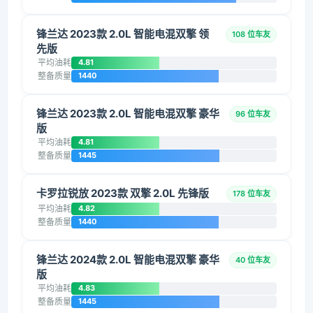
锋兰达 2023款 2.0L 智能电混双擎 领
108 位车友
先版
平均油耗
4.81
整备质量
1440
锋兰达 2023款 2.0L 智能电混双擎 豪华
96 位车友
版
平均油耗
4.81
整备质量
1445
卡罗拉锐放 2023款 双擎 2.0L 先锋版
178 位车友
平均油耗
4.82
整备质量
1440
锋兰达 2024款 2.0L 智能电混双擎 豪华
40 位车友
版
平均油耗
4.83
整备质量
1445