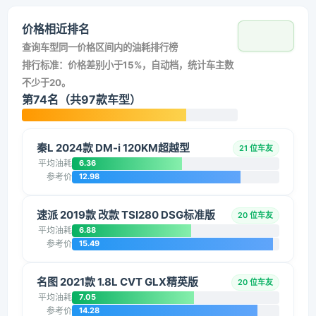
价格相近排名
查询车型同一价格区间内的油耗排行榜
排行标准：价格差别小于15%，自动档，统计车主数
不少于20。
第74名（共97款车型）
秦L 2024款 DM-i 120KM超越型
21 位车友
平均油耗
6.36
参考价
12.98
速派 2019款 改款 TSI280 DSG标准版
20 位车友
平均油耗
6.88
参考价
15.49
名图 2021款 1.8L CVT GLX精英版
20 位车友
平均油耗
7.05
参考价
14.28