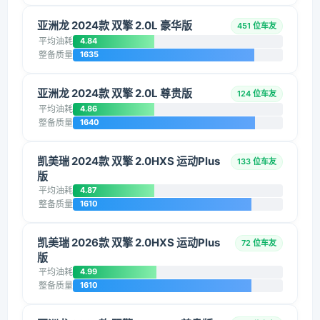
亚洲龙 2024款 双擎 2.0L 豪华版
451 位车友
平均油耗
4.84
整备质量
1635
亚洲龙 2024款 双擎 2.0L 尊贵版
124 位车友
平均油耗
4.86
整备质量
1640
凯美瑞 2024款 双擎 2.0HXS 运动Plus
133 位车友
版
平均油耗
4.87
整备质量
1610
凯美瑞 2026款 双擎 2.0HXS 运动Plus
72 位车友
版
平均油耗
4.99
整备质量
1610