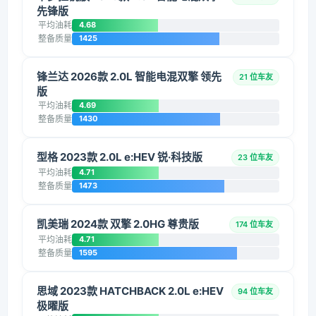
先锋版
平均油耗
4.68
整备质量
1425
锋兰达 2026款 2.0L 智能电混双擎 领先
21 位车友
版
平均油耗
4.69
整备质量
1430
型格 2023款 2.0L e:HEV 锐·科技版
23 位车友
平均油耗
4.71
整备质量
1473
凯美瑞 2024款 双擎 2.0HG 尊贵版
174 位车友
平均油耗
4.71
整备质量
1595
思域 2023款 HATCHBACK 2.0L e:HEV
94 位车友
极曜版