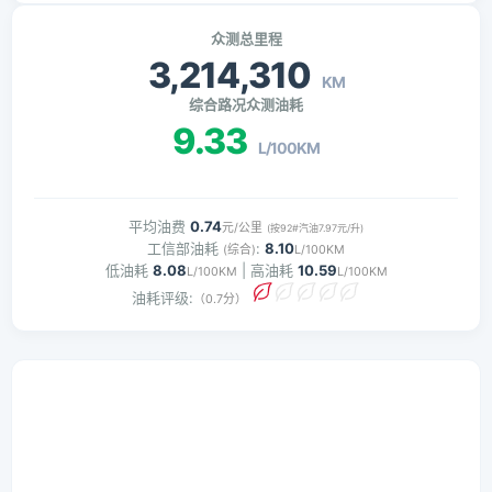
众测总里程
3,214,310
KM
综合路况众测油耗
9.33
L/100KM
平均油费
0.74
元/公里
(按92#汽油7.97元/升)
工信部油耗
:
8.10
(综合)
L/100KM
低油耗
8.08
| 高油耗
10.59
L/100KM
L/100KM
油耗评级:
（0.7分）