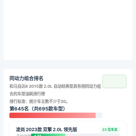
同动力组合排名
和
马自达6 2015款 2.0L 自动经典型
具有相同动力组
合的车型油耗排行榜
排行标准：统计车主数不少于20。
第645名（共695款车型）
凌尚 2023款 双擎 2.0L 领先版
23 位车友