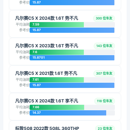
参考价
15.87
凡尔赛C5 X 2024款 1.6T 势不凡
300 位车友
平均油耗
7.59
参考价
15.87
凡尔赛C5 X 2023款 1.6T 势不凡
143 位车友
平均油耗
7.6
参考价
15.8701
凡尔赛C5 X 2021款 1.6T 势不凡
307 位车友
平均油耗
7.61
参考价
15.87
凡尔赛C5 X 2024款 1.6T 享不凡
118 位车友
平均油耗
7.66
参考价
14.37
标致508 2022款 508L 360THP
23 位车友