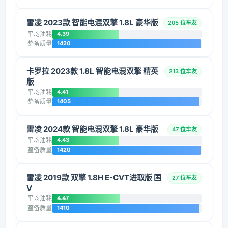
雷凌 2023款 智能电混双擎 1.8L 豪华版
205 位车友
平均油耗
4.39
整备质量
1420
卡罗拉 2023款 1.8L 智能电混双擎 精英
213 位车友
版
平均油耗
4.41
整备质量
1405
雷凌 2024款 智能电混双擎 1.8L 豪华版
47 位车友
平均油耗
4.43
整备质量
1420
雷凌 2019款 双擎 1.8H E-CVT进取版 国
27 位车友
V
平均油耗
4.47
整备质量
1410