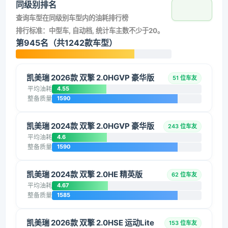
同级别排名
查询车型在同级别车型内的油耗排行榜
排行标准：中型车, 自动档, 统计车主数不少于20。
第945名（共1242款车型）
凯美瑞 2026款 双擎 2.0HGVP 豪华版
51 位车友
平均油耗
4.55
整备质量
1590
凯美瑞 2024款 双擎 2.0HGVP 豪华版
243 位车友
平均油耗
4.6
整备质量
1590
凯美瑞 2024款 双擎 2.0HE 精英版
62 位车友
平均油耗
4.67
整备质量
1585
凯美瑞 2026款 双擎 2.0HSE 运动Lite
153 位车友