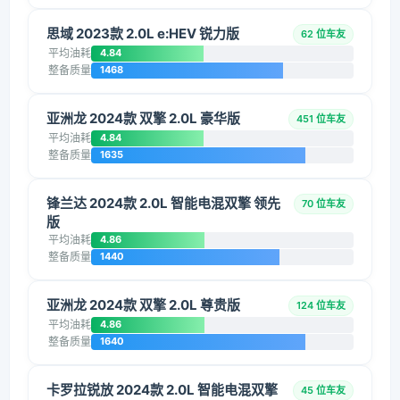
思域 2023款 2.0L e:HEV 锐力版
62 位车友
平均油耗
4.84
整备质量
1468
亚洲龙 2024款 双擎 2.0L 豪华版
451 位车友
平均油耗
4.84
整备质量
1635
锋兰达 2024款 2.0L 智能电混双擎 领先
70 位车友
版
平均油耗
4.86
整备质量
1440
亚洲龙 2024款 双擎 2.0L 尊贵版
124 位车友
平均油耗
4.86
整备质量
1640
卡罗拉锐放 2024款 2.0L 智能电混双擎
45 位车友