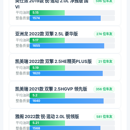
英仕派 2019款 锐·混动 2.0L 净雅版 国
596 位车友
VI
平均油耗
5.15
整备质量
1574
亚洲龙 2022款 双擎 2.5L 豪华版
274 位车友
平均油耗
5.17
整备质量
1655
凯美瑞 2022款 双擎 2.5HE精英PLUS版
21 位车友
平均油耗
5.19
整备质量
1620
凯美瑞 2021款 双擎 2.5HGVP 领先版
356 位车友
平均油耗
5.2
整备质量
1640
雅阁 2022款 锐·混动 2.0L 锐领版
581 位车友
平均油耗
5.21
整备质量
1568