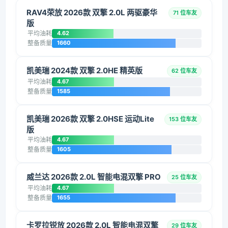
RAV4荣放 2026款 双擎 2.0L 两驱豪华
71 位车友
版
平均油耗
4.62
整备质量
1660
凯美瑞 2024款 双擎 2.0HE 精英版
62 位车友
平均油耗
4.67
整备质量
1585
凯美瑞 2026款 双擎 2.0HSE 运动Lite
153 位车友
版
平均油耗
4.67
整备质量
1605
威兰达 2026款 2.0L 智能电混双擎 PRO
25 位车友
平均油耗
4.67
整备质量
1655
卡罗拉锐放 2026款 2.0L 智能电混双擎
29 位车友