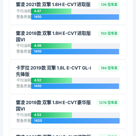
雷凌 2021款 双擎 1.8H E-CVT进取版
136 位车友
平均油耗
4.47
整备质量
1410
雷凌 2019款 双擎 1.8H E-CVT进取版
103 位车友
国VI
平均油耗
4.49
整备质量
1410
卡罗拉 2019款 双擎 1.8L E-CVT GL-i
194 位车友
先锋版
平均油耗
4.52
整备质量
1410
雷凌 2019款 双擎 1.8H E-CVT豪华版
1278 位车友
国VI
平均油耗
4.52
整备质量
1420