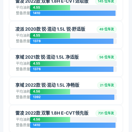
雷凌 2022款 双擎 1.8H E-CVT进取版
145 位车友
平均油耗
4.55
整备质量
1410
凌派 2020款 锐·混动 1.5L 锐·舒适版
49 位车友
平均油耗
4.55
整备质量
1378
享域 2021款 锐·混动 1.5L 净适版
56 位车友
平均油耗
4.55
整备质量
1376
享域 2022款 锐·混动 1.5L 净畅版
21 位车友
平均油耗
4.56
整备质量
1392
雷凌 2022款 双擎 1.8H E-CVT领先版
731 位车友
平均油耗
4.56
整备质量
1410