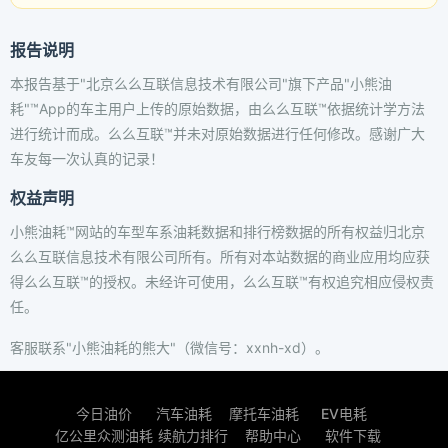
报告说明
本报告基于"北京么么互联信息技术有限公司"旗下产品"小熊油
耗"™App的车主用户上传的原始数据，由么么互联™依据统计学方法
进行统计而成。么么互联™并未对原始数据进行任何修改。感谢广大
车友每一次认真的记录！
权益声明
小熊油耗™网站的车型车系油耗数据和排行榜数据的所有权益归北京
么么互联信息技术有限公司所有。所有对本站数据的商业应用均应获
得么么互联™的授权。未经许可使用，么么互联™有权追究相应侵权责
任。
客服联系"小熊油耗的熊大"（微信号：xxnh-xd）。
今日油价
汽车油耗
摩托车油耗
EV电耗
亿公里众测油耗
续航力排行
帮助中心
软件下载