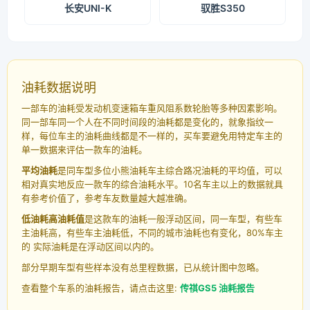
长安UNI-K
驭胜S350
油耗数据说明
一部车的油耗受发动机变速箱车重风阻系数轮胎等多种因素影响。
同一部车同一个人在不同时间段的油耗都是变化的，就象指纹一
样，每位车主的油耗曲线都是不一样的，买车要避免用特定车主的
单一数据来评估一款车的油耗。
平均油耗
是同车型多位小熊油耗车主综合路况油耗的平均值，可以
相对真实地反应一款车的综合油耗水平。10名车主以上的数据就具
有参考价值了，参考车友数量越大越准确。
低油耗高油耗值
是这款车的油耗一般浮动区间，同一车型，有些车
主油耗高，有些车主油耗低，不同的城市油耗也有变化，80%车主
的 实际油耗是在浮动区间以内的。
部分早期车型有些样本没有总里程数据，已从统计图中忽略。
查看整个车系的油耗报告，请点击这里:
传祺GS5 油耗报告