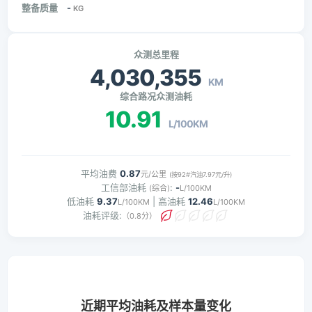
整备质量
-
KG
众测总里程
4,030,355
KM
综合路况众测油耗
10.91
L/100KM
平均油费
0.87
元/公里
(按92#汽油7.97元/升)
工信部油耗
:
-
(综合)
L/100KM
低油耗
9.37
| 高油耗
12.46
L/100KM
L/100KM
油耗评级:
（0.8分）