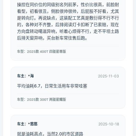
操控在同价位的同级别名列前茅，性价比很高，前脸耐
看型，初看很丑，侧脸很帅很帅，后屁股不好看，尤其
是转向灯。再说缺点，这装配工艺真是敷衍得不行不行
的，各种对不齐整，后排阅读灯卡扣断了已索赔，现在
方向盘转动噶滋异响，听着心烦得不行，走不平坦土路
后排天窗异响，买台新车常往售后跑。
车型：2025款 400T 四驱星尊版
车主：*海
2025-11-03
平均油耗6.7，日常生活用车非常哇塞
车型：2025款 300T 两驱星耀版
车主：*悠悠
2025-10-18
就是油耗高点，当然2.0的市区道路