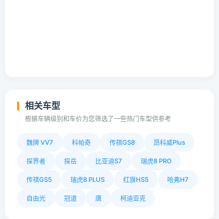
相关车型
根据车辆级别和车价为您筛选了一些热门车型供参考
魏牌 VV7
科帕奇
传祺GS8
昂科威Plus
探界者
探岳
比亚迪S7
瑞虎8 PRO
传祺GS5
瑞虎8 PLUS
红旗HS5
哈弗H7
自由光
冠道
唐
柯迪亚克