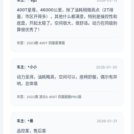
车主：* sgz
2026-02-12
400T星尊，46000公里，除了油耗稍微高点（2T排
量，市区开得多），其他什么都满意，特别是操控性和
底盘，开起太稳了。空间很大，很舒适。动力在同级别
算很优秀了！
车型：2023款 400T 四驱星尊版
车主：*小小
2026-01-30
动力澎湃，油耗略高，空间可以，座椅舒服，偶尔有异
响，总体值
车型：2022款 凌云S 400T 四驱超能PRO版
车主：*昜
2026-01-21
品控差，售后差