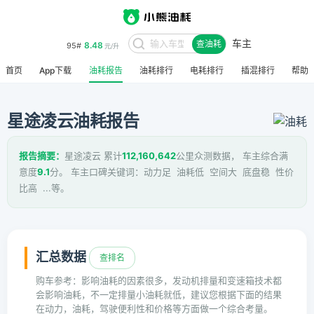
车主
8.48
95#
查油耗
元/升
首页
App下载
油耗报告
油耗排行
电耗排行
插混排行
帮助
星途凌云油耗报告
报告摘要：
星途凌云 累计
112,160,642
公里众测数据， 车主综合满
意度
9.1
分。 车主口碑关键词：动力足 油耗低 空间大 底盘稳 性价
比高 ...等。
汇总数据
查排名
购车参考：影响油耗的因素很多，发动机排量和变速箱技术都
会影响油耗，不一定排量小油耗就低，建议您根据下面的结果
在动力，油耗，驾驶便利性和价格等方面做一个综合考量。