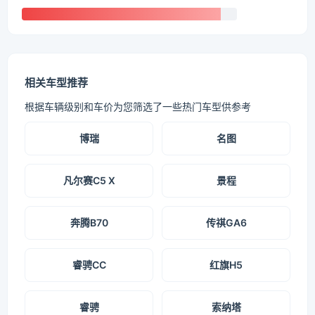
相关车型推荐
根据车辆级别和车价为您筛选了一些热门车型供参考
博瑞
名图
凡尔赛C5 X
景程
奔腾B70
传祺GA6
睿骋CC
红旗H5
睿骋
索纳塔