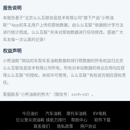
报告说明
本报告基于"北京么么互联信息技术有限公司"旗下产品"小熊油
耗"™App的车主用户上传的原始数据，由么么互联™依据统计学方法
进行统计而成。么么互联™并未对原始数据进行任何修改。感谢广大
车友每一次认真的记录！
权益声明
小熊油耗™网站的车型车系油耗数据和排行榜数据的所有权益归北京
么么互联信息技术有限公司所有。所有对本站数据的商业应用均应获
得么么互联™的授权。未经许可使用，么么互联™有权追究相应侵权责
任。
客服联系"小熊油耗的熊大"（微信号：xxnh-xd）。
今日油价
汽车油耗
摩托车油耗
EV电耗
亿公里众测油耗
续航力排行
帮助中心
软件下载
联系我们
隐私政策
用户协议