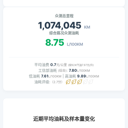
众测总里程
1,074,045
KM
综合路况众测油耗
8.75
L/100KM
平均油费
0.7
元/公里
(按92#汽油7.97元/升)
工信部油耗
:
7.80
(综合)
L/100KM
低油耗
7.61
| 高油耗
9.89
L/100KM
L/100KM
油耗评级:
（2.7分）