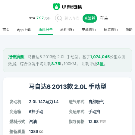
车主
7.97
92#
查油耗
元/升
首页
App下载
油耗报告
油耗排行
电耗排行
插混排行
帮助
报告摘要：
马自达6 2013款 2.0L 手动型，基于
1,074,045
公里众测
数据，综合路况平均油耗
8.75
L/100KM， 油耗评级
3星
。
马自达6 2013款 2.0L 手动型
发动机
2.0L 147马力 L4
进气形式
自然吸气
变速箱
6挡手动
变速形式
手动挡
燃料形式
汽油
指导价格
12.98
万元
整备质量
1386
KG