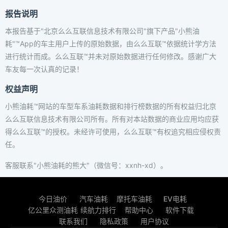
报告说明
本报告基于"北京么么互联信息技术有限公司"旗下产品"小熊油
耗"™App的车主用户上传的原始数据，由么么互联™依据统计学方法
进行统计而成。么么互联™并未对原始数据进行任何修改。感谢广大
车友每一次认真的记录！
权益声明
小熊油耗™网站的车型车系油耗数据和排行榜数据的所有权益归北京
么么互联信息技术有限公司所有。所有对本站数据的商业应用均应获
得么么互联™的授权。未经许可使用，么么互联™有权追究相应侵权责
任。
客服联系"小熊油耗的熊大"（微信号：xxnh-xd）。
今日油价
汽车油耗
摩托车油耗
EV电耗
亿公里众测油耗
续航力排行
帮助中心
软件下载
联系我们
隐私政策
用户协议