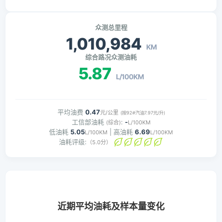
众测总里程
1,010,984
KM
综合路况众测油耗
5.87
L/100KM
平均油费
0.47
元/公里
(按92#汽油7.97元/升)
工信部油耗
:
-
(综合)
L/100KM
低油耗
5.05
| 高油耗
6.69
L/100KM
L/100KM
油耗评级:
（5.0分）