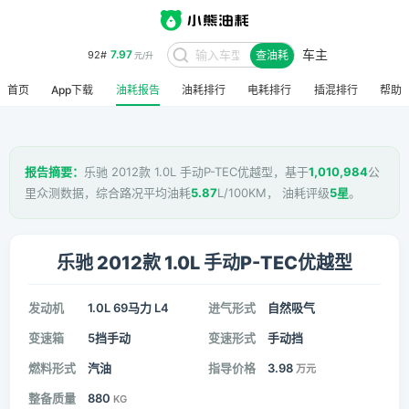
车主
7.97
92#
查油耗
元/升
首页
App下载
油耗报告
油耗排行
电耗排行
插混排行
帮助
报告摘要：
乐驰 2012款 1.0L 手动P-TEC优越型，基于
1,010,984
公
里众测数据，综合路况平均油耗
5.87
L/100KM， 油耗评级
5星
。
乐驰 2012款 1.0L 手动P-TEC优越型
发动机
1.0L 69马力 L4
进气形式
自然吸气
变速箱
5挡手动
变速形式
手动挡
燃料形式
汽油
指导价格
3.98
万元
整备质量
880
KG