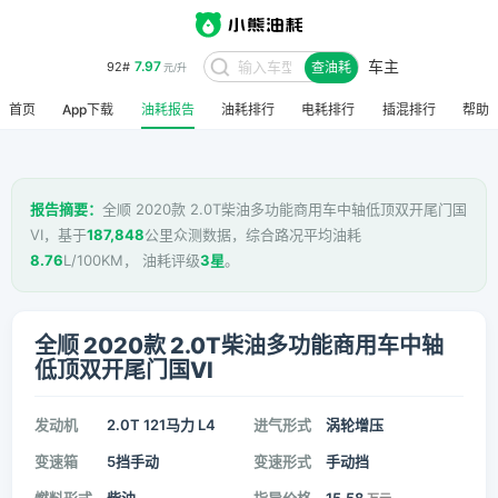
7.97
92#
元/升
车主
查油耗
8.48
95#
元/升
首页
App下载
油耗报告
油耗排行
电耗排行
插混排行
帮助
报告摘要：
全顺 2020款 2.0T柴油多功能商用车中轴低顶双开尾门国
VI，基于
187,848
公里众测数据，综合路况平均油耗
8.76
L/100KM， 油耗评级
3星
。
全顺 2020款 2.0T柴油多功能商用车中轴
低顶双开尾门国VI
发动机
2.0T 121马力 L4
进气形式
涡轮增压
变速箱
5挡手动
变速形式
手动挡