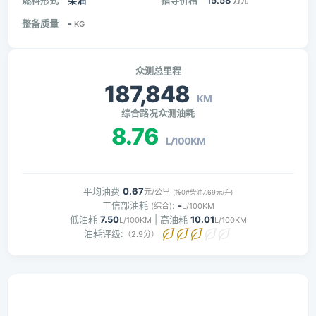
燃料形式
柴油
指导价格
15.58
万元
整备质量
-
KG
众测总里程
187,848
KM
综合路况众测油耗
8.76
L/100KM
平均油费
0.67
元/公里
(按0#柴油7.69元/升)
工信部油耗
:
-
(综合)
L/100KM
低油耗
7.50
| 高油耗
10.01
L/100KM
L/100KM
油耗评级:
（2.9分）