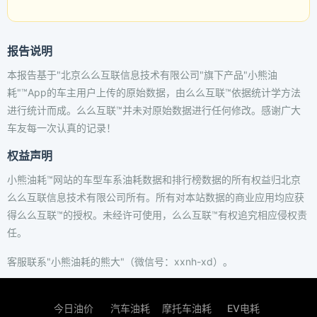
报告说明
本报告基于"北京么么互联信息技术有限公司"旗下产品"小熊油
耗"™App的车主用户上传的原始数据，由么么互联™依据统计学方法
进行统计而成。么么互联™并未对原始数据进行任何修改。感谢广大
车友每一次认真的记录！
权益声明
小熊油耗™网站的车型车系油耗数据和排行榜数据的所有权益归北京
么么互联信息技术有限公司所有。所有对本站数据的商业应用均应获
得么么互联™的授权。未经许可使用，么么互联™有权追究相应侵权责
任。
客服联系"小熊油耗的熊大"（微信号：xxnh-xd）。
今日油价
汽车油耗
摩托车油耗
EV电耗