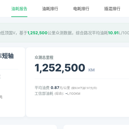
油耗报告
油耗排行
电耗排行
插混排行
短轴低顶国V，基于
1,252,500
公里众测数据，综合路况平均油耗
10.91
L/1
车短轴
众测总里程
1,252,500
KM
压
平均油费
0.87
元/公里
(按92#汽油7.97元/升)
工信部油耗
:
-
(综合)
L/100KM
元