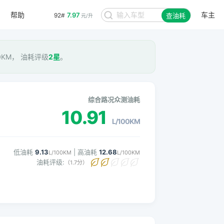
帮助
车主
7.97
92#
查油耗
元/升
00KM， 油耗评级
2星
。
综合路况众测油耗
10.91
L/100KM
低油耗
9.13
| 高油耗
12.68
L/100KM
L/100KM
油耗评级:
（1.7分）