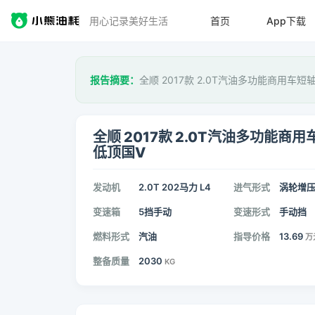
用心记录美好生活
首页
App下载
报告摘要：
全顺 2017款 2.0T汽油多功能商用车
全顺 2017款 2.0T汽油多功能商用
低顶国V
发动机
2.0T 202马力 L4
进气形式
涡轮增
变速箱
5挡手动
变速形式
手动挡
燃料形式
汽油
指导价格
13.69
万
整备质量
2030
KG