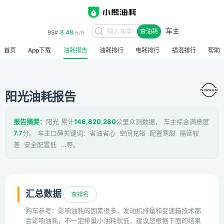
车主
8.48
95#
查油耗
元/升
首页
App下载
油耗报告
油耗排行
电耗排行
插混排行
帮助
阳光油耗报告
报告摘要：
阳光 累计
146,820,280
公里众测数据， 车主综合满意度
7.7
分。 车主口碑关键词：省油省心 空间充裕 配置寒酸 隔音较
差 安全配置低 ...等。
汇总数据
查排名
购车参考：影响油耗的因素很多，发动机排量和变速箱技术都
会影响油耗，不一定排量小油耗就低，建议您根据下面的结果