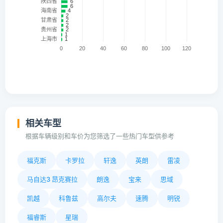
相关车型
根据车辆级别和车价为您筛选了一些热门车型供参考
福克斯
卡罗拉
轩逸
英朗
雷凌
马自达3 昂克赛拉
朗逸
宝来
思域
凯越
科鲁兹
高尔夫
速腾
明锐
福睿斯
星瑞