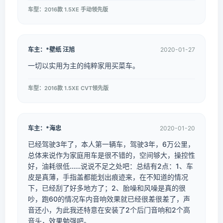
车型：2016款 1.5XE 手动领先版
车主：*壁纸 汪旭
2020-01-27
一切以实用为主的纯粹家用买菜车。
车型：2016款 1.5XE CVT领先版
车主：*海忠
2020-01-20
已经驾驶3年了，本人第一辆车，驾驶3年，6万公里，
总体来说作为家庭用车是很不错的，空间够大，操控性
好，油耗很低……说说不足之处吧：总结有2点：1、车
皮是真薄，手指盖都能划出痕迹来，在不知道的情况
下，已经刮了好多地方了；2、胎噪和风噪是真的很
吵，跑60的情况车内音响效果就已经很差很差了，声
音还小，为此我还特意在安装了2个后门音响和2个高
音头，效果勉强吧。