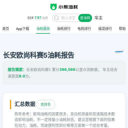
车主
7.97
92#
查油耗
元/升
首页
App下载
油耗报告
油耗排行
电耗排行
插混排行
帮助
长安欧尚科赛5油耗报告
报告摘要：
长安欧尚科赛5 累计
296,596
公里众测数据， 车主综合
满意度
8.0
分。
汇总数据
查排名
购车参考：影响油耗的因素很多，发动机排量和变速箱技术都
会影响油耗，不一定排量小油耗就低，建议您根据下面的结果
在动力，油耗，驾驶便利性和价格等方面做一个综合考量。