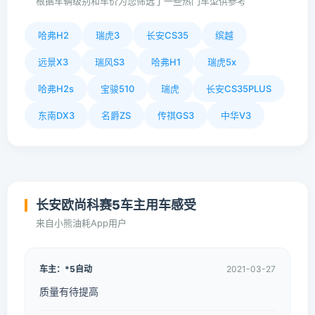
根据车辆级别和车价为您筛选了一些热门车型供参考
哈弗H2
瑞虎3
长安CS35
缤越
远景X3
瑞风S3
哈弗H1
瑞虎5x
哈弗H2s
宝骏510
瑞虎
长安CS35PLUS
东南DX3
名爵ZS
传祺GS3
中华V3
长安欧尚科赛5车主用车感受
来自小熊油耗App用户
车主：*5自动
2021-03-27
质量有待提高