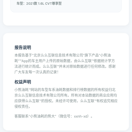
车型：2021款 1.6L CVT尊享型
报告说明
本报告基于"北京么么互联信息技术有限公司"旗下产品"小熊油
耗"™App的车主用户上传的原始数据，由么么互联™依据统计学方
法进行统计而成。么么互联™并未对原始数据进行任何修改。感谢
广大车友每一次认真的记录！
权益声明
小熊油耗™网站的车型车系油耗数据和排行榜数据的所有权益归北
京么么互联信息技术有限公司所有。所有对本站数据的商业应用均
应获得么么互联™的授权。未经许可使用，么么互联™有权追究相应
侵权责任。
客服联系"小熊油耗的熊大"（微信号：xxnh-xd）。