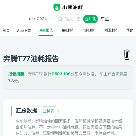
车主
7.97
92#
查油耗
元/升
首页
App下载
油耗报告
油耗排行
电耗排行
插混排行
帮助
奔腾T77油耗报告
报告摘要：
奔腾T77 累计
7,593,109
公里众测数据， 车主综合满意度
7.8
分。
汇总数据
查排名
购车参考：影响油耗的因素很多，发动机排量和变速箱技术都
会影响油耗，不一定排量小油耗就低，建议您根据下面的结果
在动力，油耗，驾驶便利性和价格等方面做一个综合考量。