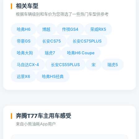
相关车型
根据车辆级别和车价为您筛选了一些热门车型供参考
哈弗H6
博越
传祺GS4
荣威RX5
帝豪GS
长安CS75
长安CS75PLUS
哈弗大狗
瑞虎7
哈弗H6 Coupe
马自达CX-4
长安CS55PLUS
宋
瑞虎5
远景X6
哈弗H5经典
奔腾T77车主用车感受
来自小熊油耗App用户