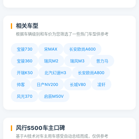
相关车型
根据车辆级别和车价为您筛选了一些热门车型供参考
宝骏730
宋MAX
长安欧尚A600
宝骏360
瑞风M2
瑞风M3
普力马
开瑞K50
北汽幻速H3
长安欧尚A800
帅客
日产NV200
长城V80
凌轩
风光370
启辰M50V
风行S500车主口碑
基于AI技术对车主用车感受自动总结而成，仅供参考