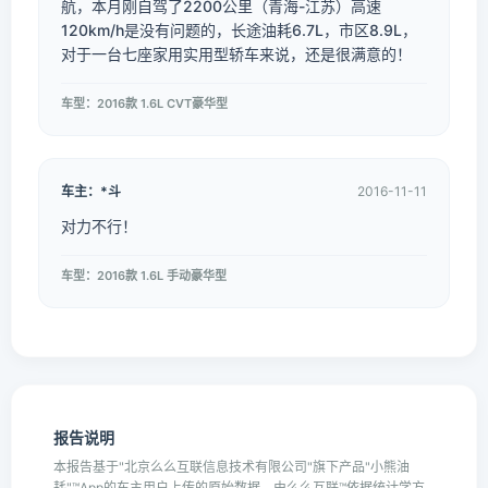
航，本月刚自驾了2200公里（青海-江苏）高速
120km/h是没有问题的，长途油耗6.7L，市区8.9L，
对于一台七座家用实用型轿车来说，还是很满意的！
车型：2016款 1.6L CVT豪华型
车主：*斗
2016-11-11
对力不行！
车型：2016款 1.6L 手动豪华型
报告说明
本报告基于"北京么么互联信息技术有限公司"旗下产品"小熊油
耗"™App的车主用户上传的原始数据，由么么互联™依据统计学方