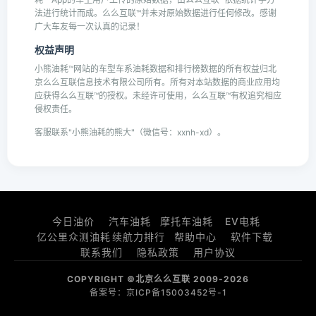
法进行统计而成。么么互联™并未对原始数据进行任何修改。感谢
广大车友每一次认真的记录！
权益声明
小熊油耗™网站的车型车系油耗数据和排行榜数据的所有权益归北
京么么互联信息技术有限公司所有。所有对本站数据的商业应用均
应获得么么互联™的授权。未经许可使用，么么互联™有权追究相应
侵权责任。
客服联系"小熊油耗的熊大"（微信号：xxnh-xd）。
今日油价
汽车油耗
摩托车油耗
EV电耗
亿公里众测油耗
续航力排行
帮助中心
软件下载
联系我们
隐私政策
用户协议
COPYRIGHT ©北京么么互联 2009-2026
备案号：京ICP备15003452号-1