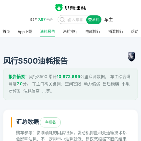
车主
8.48
95#
查油耗
元/升
首页
App下载
油耗报告
油耗排行
电耗排行
插混排行
帮助
风行S500油耗报告
报告摘要：
风行S500 累计
10,872,689
公里众测数据， 车主综合满
意度
7.0
分。 车主口碑关键词：空间宽敞 动力偏弱 售后糟糕 小毛
病频发 油耗偏高 ...等。
汇总数据
查排名
购车参考：影响油耗的因素很多，发动机排量和变速箱技术都
会影响油耗，不一定排量小油耗就低，建议您根据下面的结果