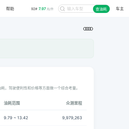
帮助
车主
7.97
92#
查油耗
元/升
油耗，驾驶便利性和价格等方面做一个综合考量。
油耗范围
众测里程
9.79 ~ 13.42
9,979,263