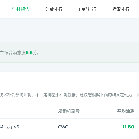
油耗报告
油耗排行
电耗排行
插混排行
车主综合满意度
8.8
分。
技术都会影响油耗，不一定排量小油耗就低，建议您根据下面的结果在动力，
发动机型号
平均油耗
11.60
354马力 V6
CWG