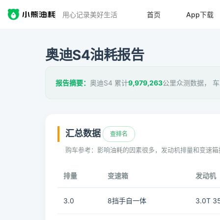
用心记录美好生活
首页
App下载
奥迪S4油耗报告
报告摘要：
奥迪S4 累计
9,979,263
公里众测数据， 
汇总数据
查排名
购车参考：影响油耗的因素很多，发动机排量和变速箱
排量
变速箱
发动机
3.0
8挡手自一体
3.0T 