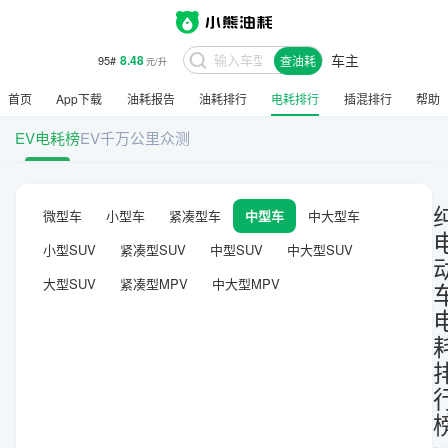
车主
8.48
95#
查油耗
元/升
首页
App下载
油耗报告
油耗排行
电耗排行
插混排行
帮助
EV电耗榜
EV千万公里众测
微型车
小型车
紧凑型车
中型车
中大型车
小型SUV
紧凑型SUV
中型SUV
中大型SUV
大型SUV
紧凑型MPV
中大型MPV