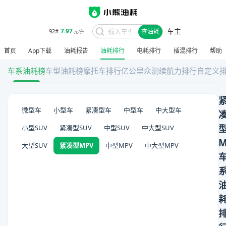
车主
7.97
92#
查油耗
元/升
首页
App下载
油耗报告
油耗排行
电耗排行
插混排行
帮助
车系油耗榜
车型油耗榜
摩托车排行
亿公里众测
续航力排行
自定义
微型车
小型车
紧凑型车
中型车
中大型车
小型SUV
紧凑型SUV
中型SUV
中大型SUV
M
大型SUV
紧凑型MPV
中型MPV
中大型MPV