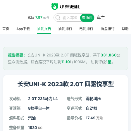
车主
7.97
92#
查油耗
元/升
首页
App下载
油耗报告
油耗排行
电耗排行
插混排行
帮助
报告摘要：
长安UNI-K 2023款 2.0T 四驱悦享型，基于
331,860
公
里众测数据，综合路况平均油耗
11.10
L/100KM， 油耗评级
1星
。
长安UNI-K 2023款 2.0T 四驱悦享型
发动机
2.0T 233马力 L4
进气形式
涡轮增压
变速箱
8挡手自一体
变速形式
自动档
燃料形式
汽油
指导价格
17.49
万元
整备质量
1930
KG