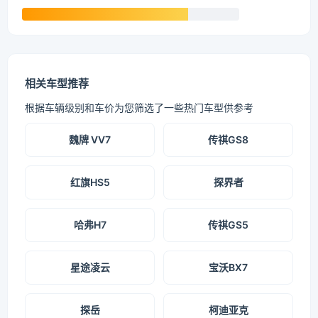
相关车型推荐
根据车辆级别和车价为您筛选了一些热门车型供参考
魏牌 VV7
传祺GS8
红旗HS5
探界者
哈弗H7
传祺GS5
星途凌云
宝沃BX7
探岳
柯迪亚克