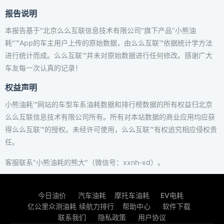
报告说明
本报告基于"北京么么互联信息技术有限公司"旗下产品"小熊油
耗"™App的车主用户上传的原始数据，由么么互联™依据统计学方法
进行统计而成。么么互联™并未对原始数据进行任何修改。感谢广大
车友每一次认真的记录！
权益声明
小熊油耗™网站的车型车系油耗数据和排行榜数据的所有权益归北京
么么互联信息技术有限公司所有。所有对本站数据的商业应用均应获
得么么互联™的授权。未经许可使用，么么互联™有权追究相应侵权责
任。
客服联系"小熊油耗的熊大"（微信号：xxnh-xd）。
今日油价
汽车油耗
摩托车油耗
EV电耗
亿公里众测油耗
续航力排行
帮助中心
软件下载
联系我们
隐私政策
用户协议