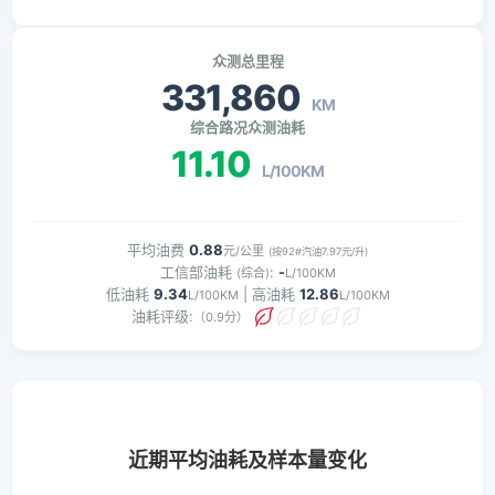
众测总里程
331,860
KM
综合路况众测油耗
11.10
L/100KM
平均油费
0.88
元/公里
(按92#汽油7.97元/升)
工信部油耗
:
-
(综合)
L/100KM
低油耗
9.34
| 高油耗
12.86
L/100KM
L/100KM
油耗评级:
（0.9分）