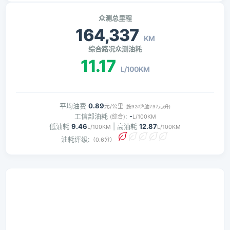
众测总里程
164,337
KM
综合路况众测油耗
11.17
L/100KM
平均油费
0.89
元/公里
(按92#汽油7.97元/升)
工信部油耗
:
-
(综合)
L/100KM
低油耗
9.46
| 高油耗
12.87
L/100KM
L/100KM
油耗评级:
（0.6分）