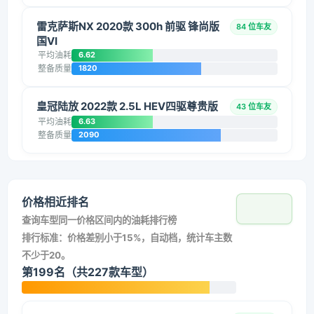
雷克萨斯NX 2020款 300h 前驱 锋尚版
84 位车友
国VI
平均油耗
6.62
整备质量
1820
皇冠陆放 2022款 2.5L HEV四驱尊贵版
43 位车友
平均油耗
6.63
整备质量
2090
价格相近排名
查询车型同一价格区间内的油耗排行榜
排行标准：价格差别小于15%，自动档，统计车主数
不少于20。
第199名（共227款车型）