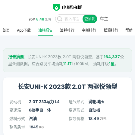
车主
8.48
95#
查油耗
元/升
首页
App下载
油耗报告
油耗排行
电耗排行
插混排行
帮助
报告摘要：
长安UNI-K 2023款 2.0T 两驱悦领型，基于
164,337
公
里众测数据，综合路况平均油耗
11.17
L/100KM， 油耗评级
1星
。
长安UNI-K 2023款 2.0T 两驱悦领型
发动机
2.0T 233马力 L4
进气形式
涡轮增压
变速箱
8挡手自一体
变速形式
自动档
燃料形式
汽油
指导价格
18.49
万元
整备质量
1845
KG