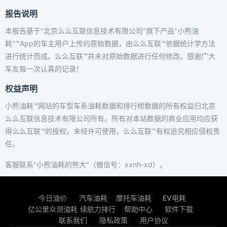
报告说明
本报告基于"北京么么互联信息技术有限公司"旗下产品"小熊油
耗"™App的车主用户上传的原始数据，由么么互联™依据统计学方法
进行统计而成。么么互联™并未对原始数据进行任何修改。感谢广大
车友每一次认真的记录！
权益声明
小熊油耗™网站的车型车系油耗数据和排行榜数据的所有权益归北京
么么互联信息技术有限公司所有。所有对本站数据的商业应用均应获
得么么互联™的授权。未经许可使用，么么互联™有权追究相应侵权责
任。
客服联系"小熊油耗的熊大"（微信号：xxnh-xd）。
今日油价
汽车油耗
摩托车油耗
EV电耗
亿公里众测油耗
续航力排行
帮助中心
软件下载
联系我们
隐私政策
用户协议