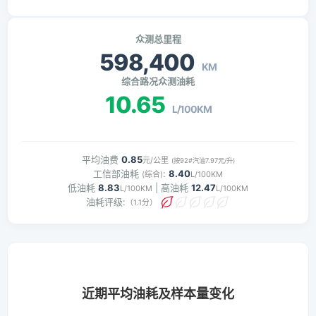
众测总里程
598,400
KM
综合路况众测油耗
10.65
L/100KM
平均油费
0.85
元/公里
(按92#汽油7.97元/升)
工信部油耗
:
8.40
(综合)
L/100KM
低油耗
8.83
| 高油耗
12.47
L/100KM
L/100KM
油耗评级:
（1.1分）