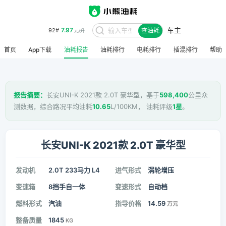
车主
7.97
92#
查油耗
元/升
首页
App下载
油耗报告
油耗排行
电耗排行
插混排行
帮助
报告摘要：
长安UNI-K 2021款 2.0T 豪华型，基于
598,400
公里众
测数据，综合路况平均油耗
10.65
L/100KM， 油耗评级
1星
。
长安UNI-K 2021款 2.0T 豪华型
发动机
2.0T 233马力 L4
进气形式
涡轮增压
变速箱
8挡手自一体
变速形式
自动档
燃料形式
汽油
指导价格
14.59
万元
整备质量
1845
KG