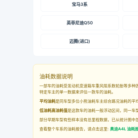
宝马3系
英菲尼迪Q50
迈腾(进口)
油耗数据说明
一部车的油耗受发动机变速箱车重风阻系数轮胎等多种
特定车主的单一数据来评估一款车的油耗。
平均油耗
是同车型多位小熊油耗车主综合路况油耗的平
低油耗高油耗值
是这款车的油耗一般浮动区间，同一车型
部分早期车型有些样本没有总里程数据，已从统计图中
查看整个车系的油耗报告，请点击这里:
奥迪A4L 油耗