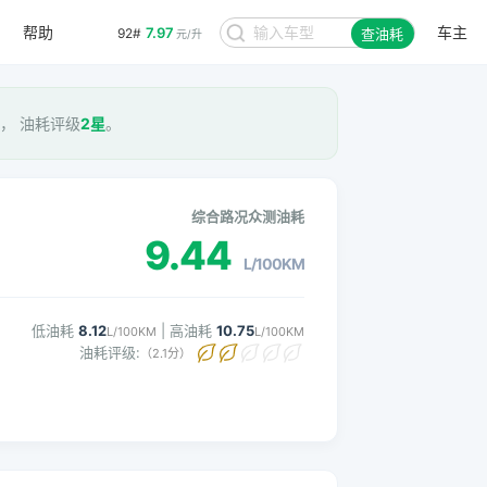
帮助
车主
7.97
92#
查油耗
元/升
KM， 油耗评级
2星
。
综合路况众测油耗
9.44
L/100KM
低油耗
8.12
| 高油耗
10.75
L/100KM
L/100KM
油耗评级:
（2.1分）