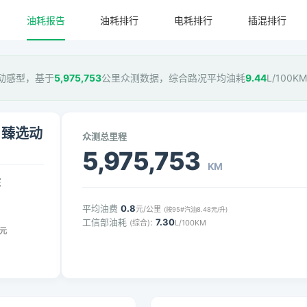
油耗报告
油耗排行
电耗排行
插混排行
 臻选动感型，基于
5,975,753
公里众测数据，综合路况平均油耗
9.44
L/100
ro 臻选动
众测总里程
5,975,753
KM
压
平均油费
0.8
元/公里
(按95#汽油8.48元/升)
工信部油耗
:
7.30
(综合)
L/100KM
元