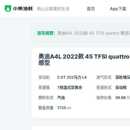
用心记录美好生活
首页
App下载
报告摘要：
奥迪A4L 2022款 45 TFSI quattro
奥迪A4L 2022款 45 TFSI quatt
感型
发动机
2.0T 252马力 L4
进气形式
涡轮增
变速箱
7挡湿式双离合
变速形式
自动档
燃料形式
汽油
指导价格
39.68
万
整备质量
1725
KG