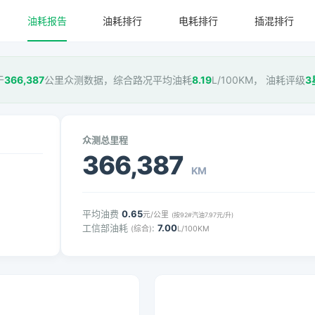
油耗报告
油耗排行
电耗排行
插混排行
于
366,387
公里众测数据，综合路况平均油耗
8.19
L/100KM， 油耗评级
3
众测总里程
366,387
KM
平均油费
0.65
元/公里
(按92#汽油7.97元/升)
工信部油耗
:
7.00
(综合)
L/100KM