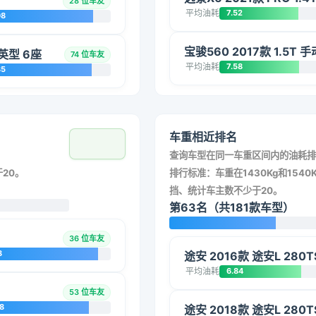
28 位车友
平均油耗
7.52
98
宝骏560 2017款 1.5T 
精英型 6座
74 位车友
平均油耗
7.58
85
车重相近排名
查询车型在同一车重区间内的油耗排
20。
排行标准：车重在1430Kg和1540K
挡、统计车主数不少于20。
第63名（共181款车型）
36 位车友
8
途安 2016款 途安L 280
平均油耗
6.84
53 位车友
8
途安 2018款 途安L 280