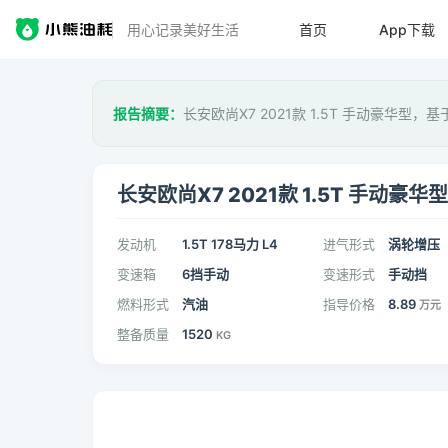
用心记录美好生活
首页
App下载
报告摘要：
长安欧尚X7 2021款 1.5T 手动豪华型，基
长安欧尚X7 2021款 1.5T 手动豪华型
发动机
1.5T 178马力 L4
进气形式
涡轮增压
变速箱
6挡手动
变速形式
手动挡
燃料形式
汽油
指导价格
8.89
万元
整备质量
1520
KG