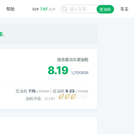
帮助
车主
7.97
92#
查油耗
元/升
星
。
综合路况众测油耗
8.19
L/100KM
低油耗
7.15
| 高油耗
9.23
L/100KM
L/100KM
油耗评级:
（3.2分）