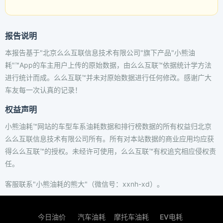
报告说明
本报告基于"北京么么互联信息技术有限公司"旗下产品"小熊油
耗"™App的车主用户上传的原始数据，由么么互联™依据统计学方法
进行统计而成。么么互联™并未对原始数据进行任何修改。感谢广大
车友每一次认真的记录！
权益声明
小熊油耗™网站的车型车系油耗数据和排行榜数据的所有权益归北京
么么互联信息技术有限公司所有。所有对本站数据的商业应用均应获
得么么互联™的授权。未经许可使用，么么互联™有权追究相应侵权责
任。
客服联系"小熊油耗的熊大"（微信号：xxnh-xd）。
今日油价
汽车油耗
摩托车油耗
EV电耗