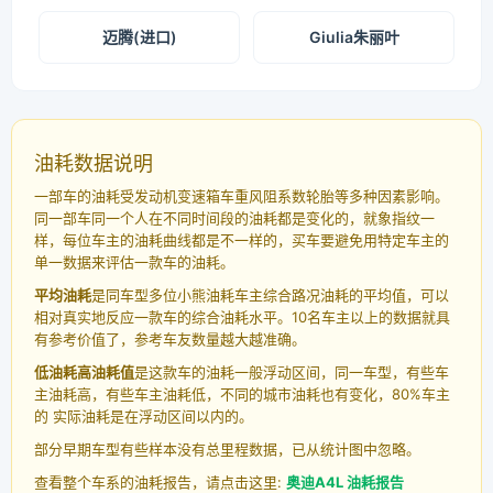
迈腾(进口)
Giulia朱丽叶
油耗数据说明
一部车的油耗受发动机变速箱车重风阻系数轮胎等多种因素影响。
同一部车同一个人在不同时间段的油耗都是变化的，就象指纹一
样，每位车主的油耗曲线都是不一样的，买车要避免用特定车主的
单一数据来评估一款车的油耗。
平均油耗
是同车型多位小熊油耗车主综合路况油耗的平均值，可以
相对真实地反应一款车的综合油耗水平。10名车主以上的数据就具
有参考价值了，参考车友数量越大越准确。
低油耗高油耗值
是这款车的油耗一般浮动区间，同一车型，有些车
主油耗高，有些车主油耗低，不同的城市油耗也有变化，80%车主
的 实际油耗是在浮动区间以内的。
部分早期车型有些样本没有总里程数据，已从统计图中忽略。
查看整个车系的油耗报告，请点击这里:
奥迪A4L 油耗报告