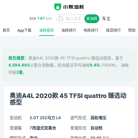
车主
7.97
92#
查油耗
元/升
首页
App下载
油耗报告
油耗排行
电耗排行
插混排行
帮助
报告摘要：
奥迪A4L 2020款 45 TFSI quattro 臻选动感型，基于
4,594,692
公里众测数据，综合路况平均油耗
9.45
L/100KM， 油耗
评级
2星
。
奥迪A4L 2020款 45 TFSI quattro 臻选动
感型
发动机
2.0T 252马力 L4
进气形式
涡轮增压
变速箱
7挡湿式双离合
变速形式
自动档