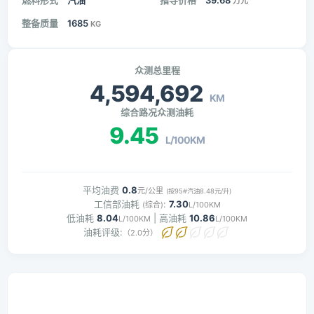
燃料形式
汽油
指导价格
39.68
万元
整备质量
1685
KG
众测总里程
4,594,692
KM
综合路况众测油耗
9.45
L/100KM
平均油费
0.8
元/公里
(按95#汽油8.48元/升)
工信部油耗
:
7.30
(综合)
L/100KM
低油耗
8.04
| 高油耗
10.86
L/100KM
L/100KM
油耗评级:
（2.0分）