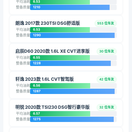
平均油耗
6.53
整备质量
1210
朗逸 2017款 230TSI DSG舒适版
553 位车友
平均油耗
6.53
整备质量
1290
启辰D60 2020款 1.6L XE CVT进享版
30 位车友
平均油耗
6.55
整备质量
1228
轩逸 2023款 1.6L CVT智驾版
42 位车友
平均油耗
6.56
整备质量
1287
明锐 2020款 TSI230 DSG智行豪华版
32 位车友
平均油耗
6.57
整备质量
1275