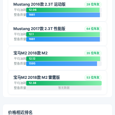
Mustang 2016款 2.3T 运动版
28 位车友
平均油耗
12.06
整备质量
1661
Mustang 2017款 2.3T 性能版
64 位车友
平均油耗
12.1
整备质量
1661
宝马M2 2018款 M2
35 位车友
平均油耗
12.12
整备质量
1595
宝马M2 2018款 M2 雷霆版
53 位车友
平均油耗
12.38
整备质量
暂无数据
价格相近排名