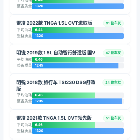
平均油耗
6.44
整备质量
1320
雷凌 2022款 TNGA 1.5L CVT进取版
91 位车友
平均油耗
6.44
整备质量
1320
明锐 2019款 1.5L 自动智行舒适版 国V
47 位车友
平均油耗
6.46
整备质量
1245
明锐 2018款 旅行车 TSI230 DSG舒适
24 位车友
版
平均油耗
6.46
整备质量
1295
雷凌 2021款 TNGA 1.5L CVT领先版
51 位车友
平均油耗
6.46
整备质量
1320