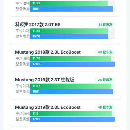
平均油耗
11.32
整备质量
1661
科迈罗 2017款 2.0T RS
31 位车友
平均油耗
11.36
整备质量
1570
Mustang 2018款 2.3L EcoBoost
48 位车友
平均油耗
11.79
整备质量
1702
Mustang 2016款 2.3T 性能版
26 位车友
平均油耗
11.87
整备质量
1661
Mustang 2019款 2.3L EcoBoost
48 位车友
平均油耗
11.9
整备质量
1702