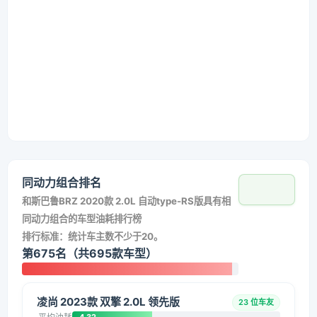
同动力组合排名
和
斯巴鲁BRZ 2020款 2.0L 自动type-RS版
具有相
同动力组合的车型油耗排行榜
排行标准：统计车主数不少于20。
第675名（共695款车型）
凌尚 2023款 双擎 2.0L 领先版
23 位车友