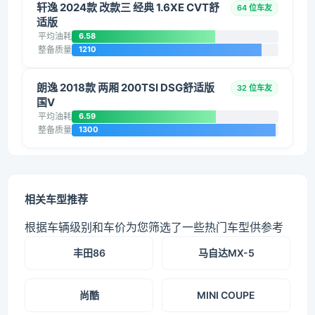
轩逸 2024款 改款三 经典 1.6XE CVT舒
64 位车友
适版
平均油耗
6.58
整备质量
1210
朗逸 2018款 两厢 200TSI DSG舒适版
32 位车友
国V
平均油耗
6.59
整备质量
1300
相关车型推荐
根据车辆级别和车价为您筛选了一些热门车型供参考
丰田86
马自达MX-5
尚酷
MINI COUPE