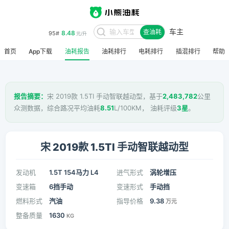
车主
8.48
95#
查油耗
元/升
首页
App下载
油耗报告
油耗排行
电耗排行
插混排行
帮助
报告摘要：
宋 2019款 1.5TI 手动智联越动型，基于
2,483,782
公里
众测数据，综合路况平均油耗
8.51
L/100KM， 油耗评级
3星
。
宋 2019款 1.5TI 手动智联越动型
发动机
1.5T 154马力 L4
进气形式
涡轮增压
变速箱
6挡手动
变速形式
手动挡
燃料形式
汽油
指导价格
9.38
万元
整备质量
1630
KG