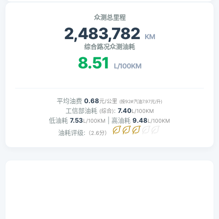
众测总里程
2,483,782
KM
综合路况众测油耗
8.51
L/100KM
平均油费
0.68
元/公里
(按92#汽油7.97元/升)
工信部油耗
:
7.40
(综合)
L/100KM
低油耗
7.53
| 高油耗
9.48
L/100KM
L/100KM
油耗评级:
（2.6分）