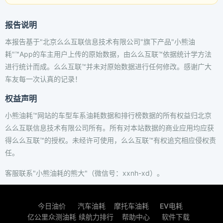
报告说明
本报告基于"北京么么互联信息技术有限公司"旗下产品"小熊油
耗"™App的车主用户上传的原始数据，由么么互联™依据统计学方法
进行统计而成。么么互联™并未对原始数据进行任何修改。感谢广大
车友每一次认真的记录！
权益声明
小熊油耗™网站的车型车系油耗数据和排行榜数据的所有权益归北京
么么互联信息技术有限公司所有。所有对本站数据的商业应用均应获
得么么互联™的授权。未经许可使用，么么互联™有权追究相应侵权责
任。
客服联系"小熊油耗的熊大"（微信号：xxnh-xd）。
今日油价
汽车油耗
摩托车油耗
EV电耗
亿公里众测油耗
续航力排行
帮助中心
软件下载