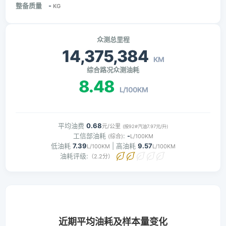
整备质量
-
KG
众测总里程
14,375,384
KM
综合路况众测油耗
8.48
L/100KM
平均油费
0.68
元/公里
(按92#汽油7.97元/升)
工信部油耗
:
-
(综合)
L/100KM
低油耗
7.39
| 高油耗
9.57
L/100KM
L/100KM
油耗评级:
（2.2分）