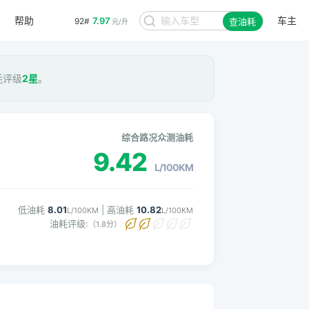
帮助
车主
7.97
92#
查油耗
元/升
油耗评级
2星
。
综合路况众测油耗
9.42
L/100KM
低油耗
8.01
| 高油耗
10.82
L/100KM
L/100KM
油耗评级:
（1.8分）