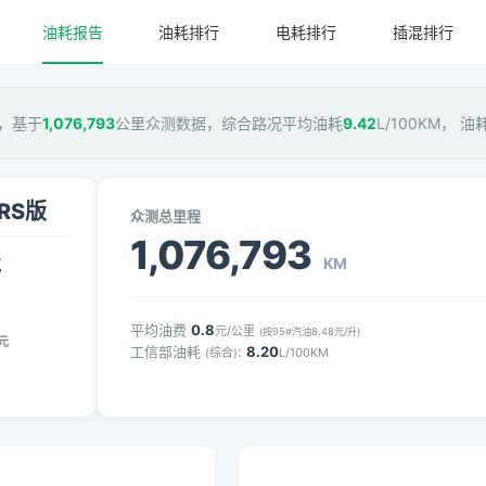
油耗报告
油耗排行
电耗排行
插混排行
S版，基于
1,076,793
公里众测数据，综合路况平均油耗
9.42
L/100KM， 
-RS版
众测总里程
1,076,793
KM
气
平均油费
0.8
元/公里
(按95#汽油8.48元/升)
元
工信部油耗
:
8.20
(综合)
L/100KM