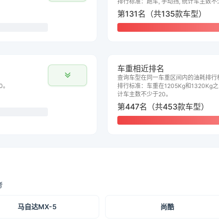
排行标准：跑车, 手动挡, 统计车主数不
第131名（共135款车型）
车重相近排名
查询车型在同一车重区间内的油耗排行
0。
排行标准：车重在1205Kg和1320Kg之
计车主数不少于20。
第447名（共453款车型）
考
马自达MX-5
尚酷