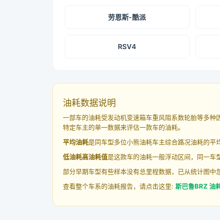
劳恩斯-酷派
RSV4
油耗数据说明
一部车的油耗受发动机变速箱车重风阻系数轮胎等多种
特定车主的单一数据来评估一款车的油耗。
平均油耗
是同车型多位小熊油耗车主综合路况油耗的平
低油耗高油耗值
是这款车的油耗一般浮动区间，同一车型
部分早期车型有些样本没有总里程数据，已从统计图中
查看整个车系的油耗报告，请点击这里:
斯巴鲁BRZ 油