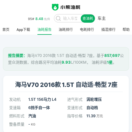
车主
8.48
95#
查油耗
元/升
首页
App下载
油耗报告
油耗排行
电耗排行
插混排行
帮助
报告摘要：
海马V70 2016款 1.5T 自动适·畅型 7座，基于
857,697
公
里众测数据，综合路况平均油耗
9.93
L/100KM， 油耗评级
1星
。
海马V70 2016款 1.5T 自动适·畅型 7座
发动机
1.5T 156马力 L4
进气形式
涡轮增压
变速箱
6挡手自一体
变速形式
自动档
燃料形式
汽油
指导价格
11.39
万元
整备质量
-
KG