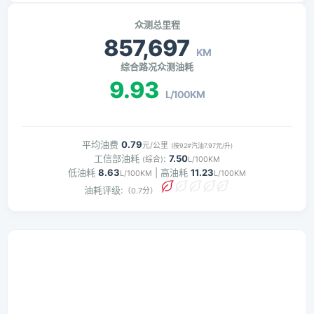
众测总里程
857,697
KM
综合路况众测油耗
9.93
L/100KM
平均油费
0.79
元/公里
(按92#汽油7.97元/升)
工信部油耗
:
7.50
(综合)
L/100KM
低油耗
8.63
| 高油耗
11.23
L/100KM
L/100KM
油耗评级:
（0.7分）