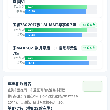
座 国VI
平均油耗
9.24
参考价
10.99
宝骏730 2017款 1.8L iAMT尊享型 7座
148 位车友
平均油耗
9.25
参考价
10.28
宋MAX 2021款 升级版 1.5T 自动尊贵型
69 位车友
7座
平均油耗
9.26
参考价
11.48
车重相近排名
查询车型在同一车重区间内的油耗排行榜
排行标准：车重在0Kg和0Kg之间(国标GB27999-
2014)、自动档、统计车主数不少于20。
第677名（共923款车型）