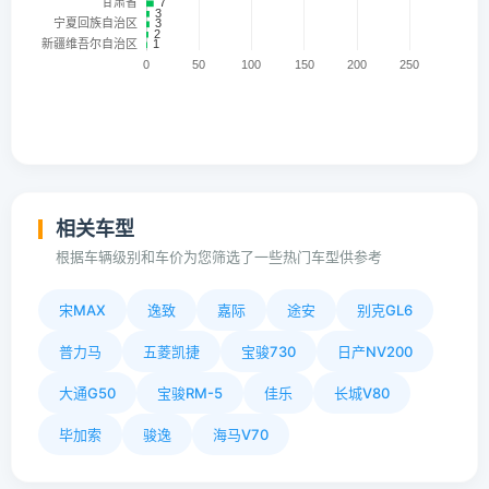
相关车型
根据车辆级别和车价为您筛选了一些热门车型供参考
宋MAX
逸致
嘉际
途安
别克GL6
普力马
五菱凯捷
宝骏730
日产NV200
大通G50
宝骏RM-5
佳乐
长城V80
毕加索
骏逸
海马V70