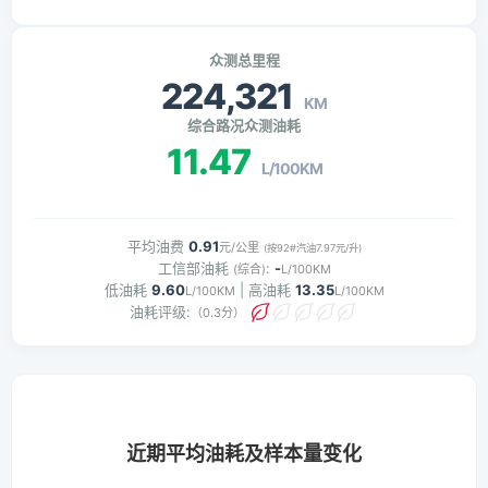
众测总里程
224,321
KM
综合路况众测油耗
11.47
L/100KM
平均油费
0.91
元/公里
(按92#汽油7.97元/升)
工信部油耗
:
-
(综合)
L/100KM
低油耗
9.60
| 高油耗
13.35
L/100KM
L/100KM
油耗评级:
（0.3分）