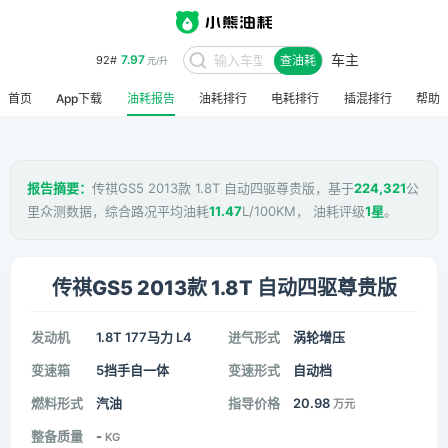
车主
7.97
92#
查油耗
元/升
首页
App下载
油耗报告
油耗排行
电耗排行
插混排行
帮助
报告摘要：
传祺GS5 2013款 1.8T 自动四驱尊贵版，基于
224,321
公
里众测数据，综合路况平均油耗
11.47
L/100KM， 油耗评级
1星
。
传祺GS5 2013款 1.8T 自动四驱尊贵版
发动机
1.8T 177马力 L4
进气形式
涡轮增压
变速箱
5挡手自一体
变速形式
自动档
燃料形式
汽油
指导价格
20.98
万元
整备质量
-
KG