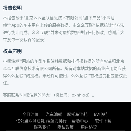
报告说明
本报告基于"北京么么互联信息技术有限公司"旗下产品"小熊油
耗"™App的车主用户上传的原始数据，由么么互联™依据统计学方法
进行统计而成。么么互联™并未对原始数据进行任何修改。感谢广大
车友每一次认真的记录！
权益声明
小熊油耗™网站的车型车系油耗数据和排行榜数据的所有权益归北京
么么互联信息技术有限公司所有。所有对本站数据的商业应用均应获
得么么互联™的授权。未经许可使用，么么互联™有权追究相应侵权责
任。
客服联系"小熊油耗的熊大"（微信号：xxnh-xd）。
今日油价
汽车油耗
摩托车油耗
EV电耗
亿公里众测油耗
续航力排行
帮助中心
软件下载
联系我们
隐私政策
用户协议