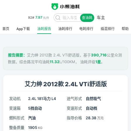
车主
7.97
92#
查油耗
元/升
首页
App下载
油耗报告
油耗排行
电耗排行
插混排行
帮助
报告摘要：
艾力绅 2012款 2.4L VTi舒适版，基于
390,716
公里众测
数据，综合路况平均油耗
11.32
L/100KM， 油耗评级
1星
。
艾力绅 2012款 2.4L VTi舒适版
发动机
2.4L 181马力 L4
进气形式
自然吸气
变速箱
5挡自动
变速形式
自动档
燃料形式
汽油
指导价格
28.38
万元
整备质量
1905
KG