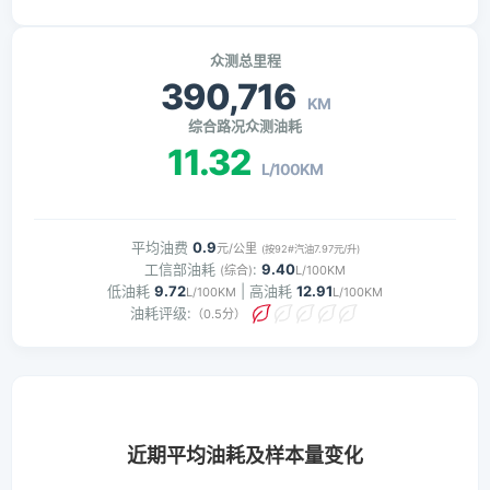
众测总里程
390,716
KM
综合路况众测油耗
11.32
L/100KM
平均油费
0.9
元/公里
(按92#汽油7.97元/升)
工信部油耗
:
9.40
(综合)
L/100KM
低油耗
9.72
| 高油耗
12.91
L/100KM
L/100KM
油耗评级:
（0.5分）