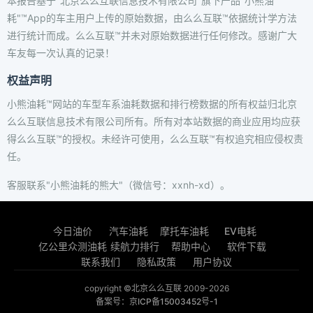
本报告基于"北京么么互联信息技术有限公司"旗下产品"小熊油
耗"™App的车主用户上传的原始数据，由么么互联™依据统计学方法
进行统计而成。么么互联™并未对原始数据进行任何修改。感谢广大
车友每一次认真的记录！
权益声明
小熊油耗™网站的车型车系油耗数据和排行榜数据的所有权益归北京
么么互联信息技术有限公司所有。所有对本站数据的商业应用均应获
得么么互联™的授权。未经许可使用，么么互联™有权追究相应侵权责
任。
客服联系"小熊油耗的熊大"（微信号：xxnh-xd）。
今日油价
汽车油耗
摩托车油耗
EV电耗
亿公里众测油耗
续航力排行
帮助中心
软件下载
联系我们
隐私政策
用户协议
copyright ©北京么么互联 2009-2026
备案号：京ICP备15003452号-1