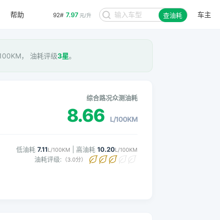
帮助
车主
7.97
92#
查油耗
元/升
/100KM， 油耗评级
3星
。
综合路况众测油耗
8.66
L/100KM
低油耗
7.11
| 高油耗
10.20
L/100KM
L/100KM
油耗评级:
（3.0分）