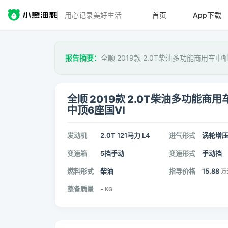
用心记录美好生活
首页
App下载
报告摘要：
全顺 2019款 2.0T柴油多功能商用车中
全顺 2019款 2.0T柴油多功能商
中顶6座国VI
发动机
2.0T 121马力 L4
进气形式
涡轮增
变速箱
5挡手动
变速形式
手动挡
燃料形式
柴油
指导价格
15.88
万
整备质量
-
KG