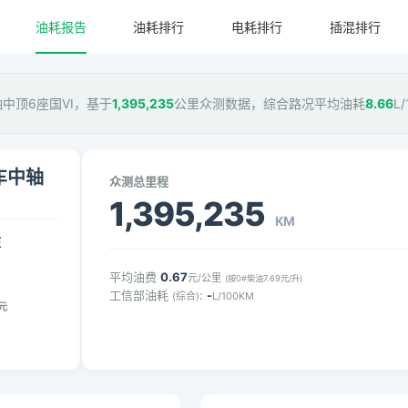
油耗报告
油耗排行
电耗排行
插混排行
轴中顶6座国VI，基于
1,395,235
公里众测数据，综合路况平均油耗
8.66
L
用车中轴
众测总里程
1,395,235
KM
压
平均油费
0.67
元/公里
(按0#柴油7.69元/升)
工信部油耗
:
-
(综合)
L/100KM
元