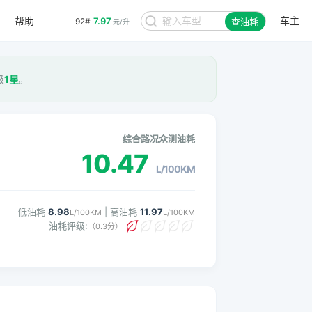
帮助
车主
7.97
92#
查油耗
元/升
级
1星
。
综合路况众测油耗
10.47
L/100KM
低油耗
8.98
| 高油耗
11.97
L/100KM
L/100KM
油耗评级:
（0.3分）