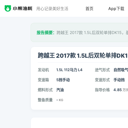
用心记录美好生活
首页
App下载
报告摘要：
跨越王 2017款 1.5L后双轮单排DK15，
跨越王 2017款 1.5L后双轮单排DK1
发动机
1.5L 112马力 L4
进气形式
自然吸
变速箱
5挡手动
变速形式
手动挡
燃料形式
汽油
指导价格
4.85
万
整备质量
-
KG