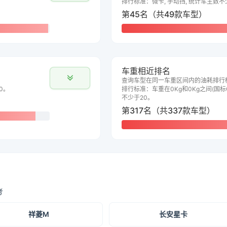
排行标准：微卡, 手动挡, 统计车主数不
第45名（共49款车型）
车重相近排名
查询车型在同一车重区间内的油耗排行
0。
排行标准：车重在0Kg和0Kg之间(国标G
不少于20。
第317名（共337款车型）
考
祥菱M
长安星卡