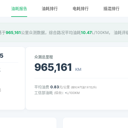
油耗报告
油耗排行
电耗排行
插混排行
基于
965,161
公里众测数据，综合路况平均油耗
10.47
L/100KM， 油耗评
5
众测总里程
965,161
KM
气
平均油费
0.83
元/公里
(按92#汽油7.97元/升)
元
工信部油耗
:
-
(综合)
L/100KM