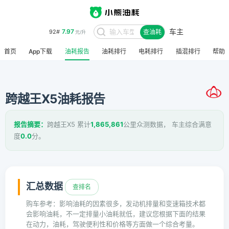
车主
7.97
92#
查油耗
元/升
首页
App下载
油耗报告
油耗排行
电耗排行
插混排行
帮助
跨越王X5油耗报告
报告摘要：
跨越王X5 累计
1,865,861
公里众测数据， 车主综合满意
度
0.0
分。
汇总数据
查排名
购车参考：影响油耗的因素很多，发动机排量和变速箱技术都
会影响油耗，不一定排量小油耗就低，建议您根据下面的结果
在动力，油耗，驾驶便利性和价格等方面做一个综合考量。