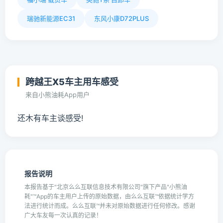
瑞驰新能源EC31
东风小康D72PLUS
跨越王X5车主用车感受
来自小熊油耗App用户
还木有车主谈感受!
报告说明
本报告基于"北京么么互联信息技术有限公司"旗下产品"小熊油
耗"™App的车主用户上传的原始数据，由么么互联™依据统计学方
法进行统计而成。么么互联™并未对原始数据进行任何修改。感谢
广大车友每一次认真的记录！