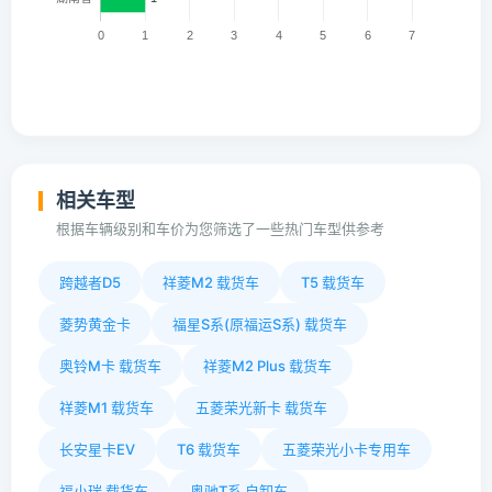
相关车型
根据车辆级别和车价为您筛选了一些热门车型供参考
跨越者D5
祥菱M2 载货车
T5 载货车
菱势黄金卡
福星S系(原福运S系) 载货车
奥铃M卡 载货车
祥菱M2 Plus 载货车
祥菱M1 载货车
五菱荣光新卡 载货车
长安星卡EV
T6 载货车
五菱荣光小卡专用车
福小瑞 载货车
奥驰T系 自卸车