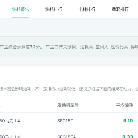
油耗报告
油耗排行
电耗排行
插混排行
 车主综合满意度
7.2
分。 车主口碑关键词：油耗高 空间大 性价比高 异响多
技术都会影响油耗，不一定排量小油耗就低，建议您根据下面的结果在动力，
机
发动机型号
平均油耗
9.10
150马力 L4
SFG15T
9.33
150马力 L4
SFG15TA