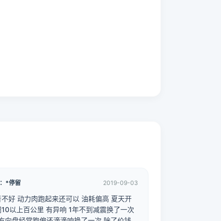
：*停留
2019-09-03
不好 动力肉跑起来还可以 油耗偏高 夏天开
调10以上百公里 有异响 1年不到减震换了一次
年方向盘经常跑偏还滴滴响换了一次 除了价钱