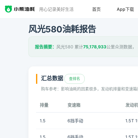
用心记录美好生活
首页
App下载
风光580油耗报告
报告摘要：
风光580 累计
75,178,933
公里众测数据，
汇总数据
查排名
购车参考：影响油耗的因素很多，发动机排量和变速箱
排量
变速箱
发动
1.5
6挡手动
1.5T 
1.5
6挡手动
1.5T 