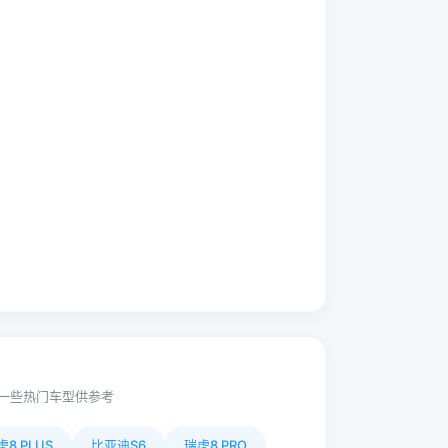
一些热门车型供参考
8 PLUS
比亚迪S6
瑞虎8 PRO