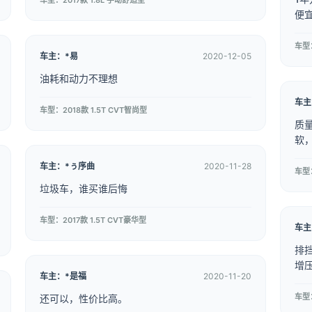
车型：2017款 1.8L 手动舒适型
便
车型：
车主：*易
2020-12-05
油耗和动力不理想
车主
车型：2018款 1.5T CVT智尚型
质
软
车主：*ぅ序曲
2020-11-28
车型：
垃圾车，谁买谁后悔
车型：2017款 1.5T CVT豪华型
车主
排
增
车主：*是福
2020-11-20
车型：
还可以，性价比高。