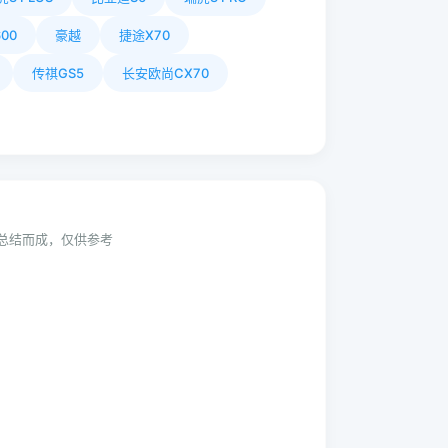
00
豪越
捷途X70
传祺GS5
长安欧尚CX70
动总结而成，仅供参考