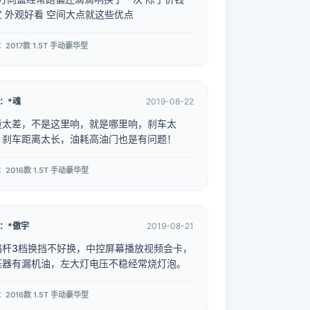
宜 外观好看 空间大点就这些优点
2017款 1.5T 手动豪华型
：*魂
2019-08-22
量太差，不是这里响，就是哪里响，刹车太
，刹车距离太长，油耗高油门也是有问题！
2016款 1.5T 手动豪华型
：*傲宇
2019-08-21
挡杆3档换挡不好换，中控屏幕播放视频会卡，
压器有漏机油，左大灯电压不稳经常烧灯泡。
2016款 1.5T 手动豪华型