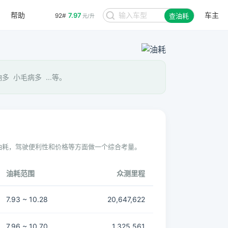
帮助
车主
7.97
92#
查油耗
元/升
 小毛病多 ...等。
油耗，驾驶便利性和价格等方面做一个综合考量。
油耗范围
众测里程
7.93 ~ 10.28
20,647,622
7.96 ~ 10.70
1,325,561