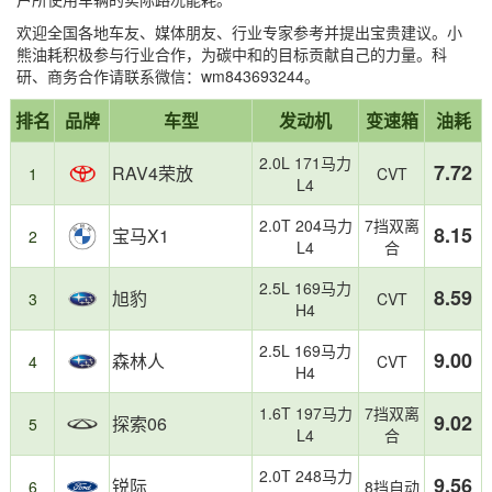
欢迎全国各地车友、媒体朋友、行业专家参考并提出宝贵建议。小
熊油耗积极参与行业合作，为碳中和的目标贡献自己的力量。科
研、商务合作请联系微信：wm843693244。
省
油
报
第
第
第
第
第
第
上
本
23
榜
油
耗
排名
品牌
车型
发动机
变速箱
油耗
告
1
2
3
21
22
23
榜
榜
款
单
TOP3：
较
摘
名：
名：
名：
名：
名：
名：
车
单
特
高
2.0L 171马力
要
TOP3：
7.72
RAV4
宝
旭
北
北
212
型
RAV4荣放
基
点：
1
CVT
L4
荣
马
豹，
京
京
T01，
总
于
紧
放，
X1，
油
越
越
油
数：
小
凑
2.0T 204马力
7挡双离
8.15
宝马X1
油
油
耗
野
野
耗
2
熊
型
L4
合
耗
耗
8.59L/100km
BJ40，
BJ40，
14.26L/100km
油
SUV-
7.72L/100km
8.15L/100km
油
油
耗
四
2.5L 169马力
8.59
旭豹
3
CVT
耗
耗
真
驱
H4
12.91L/100km
13.45L/100km
实
是
车
国
2.5L 169马力
9.00
森林人
4
CVT
主
内
H4
用
市
1.6T 197马力
7挡双离
户
场
9.02
探索06
5
L4
合
提
最
交
受
2.0T 248马力
的
欢
9.56
锐际
6
8挡自动