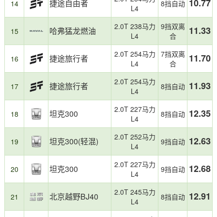
定，
10.77
捷途自由者
14
8挡自动
L4
为
消
2.0T 238马力
9挡双离
11.33
费
哈弗猛龙燃油
15
L4
合
者
购
2.0T 254马力
7挡双离
11.70
捷途旅行者
车
16
L4
合
提
供
2.0T 254马力
11.93
捷途旅行者
17
8挡自动
了
L4
有
价
2.0T 227马力
12.35
坦克300
18
8挡自动
值
L4
的
参
2.0T 252马力
12.63
坦克300(轻混)
19
9挡自动
考。
L4
2.0T 227马力
12.68
坦克300
20
9挡自动
L4
2.0T 245马力
12.91
北京越野BJ40
21
8挡自动
L4