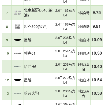
L4
加
迎
油
的
北京越野BJ40(柴
2.0T 163马力
记
细
9.75
7
8挡自动
油)
L4
录
分
统
市
2.4T 186马力
计
场
9.81
坦克300(柴油)
8
9挡自动
L4
制
之
作，
一，
2.0T 238马力
10.09
星越L
反
2025
9
8挡自动
L4
映
年
日
该
2.0T 254马力
10.38
领克01
10
8挡自动
常
级
L4
用
别
车
车
2.0T 238马力
9挡双离
10.40
哈弗H6
11
真
型
L4
合
实
整
油
体
2.0T 272马力
10.54
星越L
12
8挡自动
耗。
油
L4
耗
2.0T 238马力
9挡双离
表
10.58
哈弗大狗
13
L4
合
现
稳
2.0T 254马力