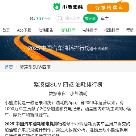
车主
7.97
92#
查油耗
元/升
首页
App下载
油耗报告
油耗排行
电耗排行
插混排行
帮助
2025'中国汽车油耗排行榜
@小熊油耗
首页
紧凑型SUV-四驱
紧凑型SUV-四驱 油耗排行榜
数据来自：小熊油耗
小熊油耗是一款记录和统计油耗的App，自2009年运营以来，有
1000万车主贡献了2亿条加油和充电记录，涵盖国内市场主流的小客
车、摩托车和新能源车。
2025’中国汽车油耗和电耗排行榜
基于小熊油耗真实车主用户提交的
加油和充电记录统计制作，通过大数据分析，准确反映小熊油耗用
户所使用车辆的实际路况能耗。