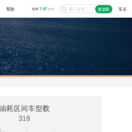
帮助
7.97
车主
92#
查油耗
元/升