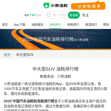
车主
7.97
92#
查油耗
元/升
首页
App下载
油耗报告
油耗排行
电耗排行
插混排行
帮助
2025'中国汽车油耗排行榜
@小熊油耗
首页
中大型SUV
中大型SUV 油耗排行榜
数据来自：小熊油耗
小熊油耗是一款记录和统计油耗的App，自2009年运营以来，有
1000万车主贡献了2亿条加油和充电记录，涵盖国内市场主流的小客
车、摩托车和新能源车。
2025’中国汽车油耗和电耗排行榜
基于小熊油耗真实车主用户提交的
加油和充电记录统计制作，通过大数据分析，准确反映小熊油耗用
户所使用车辆的实际路况能耗。