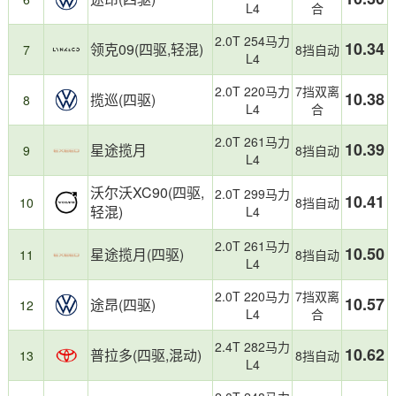
加
细
L4
合
油
分
2.0T 254马力
记
市
10.34
领克09(四驱,轻混)
7
8挡自动
L4
录
场
统
之
2.0T 220马力
7挡双离
计
一，
10.38
揽巡(四驱)
8
L4
合
制
2025
作，
年
2.0T 261马力
10.39
星途揽月
反
该
9
8挡自动
L4
映
级
日
别
沃尔沃XC90(四驱,
2.0T 299马力
10.41
常
车
10
8挡自动
轻混)
L4
用
型
车
整
2.0T 261马力
10.50
星途揽月(四驱)
11
8挡自动
真
体
L4
实
油
油
耗
2.0T 220马力
7挡双离
10.57
途昂(四驱)
12
耗。
表
L4
合
现
优
2.4T 282马力
10.62
普拉多(四驱,混动)
13
8挡自动
秀，
L4
为