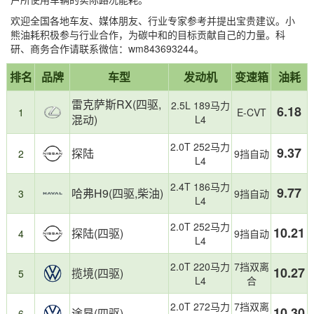
欢迎全国各地车友、媒体朋友、行业专家参考并提出宝贵建议。小
熊油耗积极参与行业合作，为碳中和的目标贡献自己的力量。科
研、商务合作请联系微信：wm843693244。
省
油
报
第
第
第
第
第
第
上
本
19
榜
油
耗
排名
品牌
车型
发动机
变速箱
油耗
告
1
2
3
17
18
19
榜
榜
款
单
TOP3：
较
摘
名：
名：
名：
名：
名：
名：
车
单
特
高
雷克萨斯RX(四驱,
要
2.5L 189马力
TOP3：
雷
探
哈
飞
哈
路
型
6.18
基
点：
1
E-CVT
混动)
L4
克
陆，
弗
行
弗
虎
总
于
中
萨
油
H9，
家，
H9，
卫
数：
小
大
2.0T 252马力
斯
耗
油
油
油
士，
9.37
熊
型
探陆
2
9挡自动
L4
RX，
9.37L/100km
耗
耗
耗
油
油
SUV
油
9.77L/100km
12.14L/100km
12.54L/100km
耗
耗
是
2.4T 186马力
9.77
哈弗H9(四驱,柴油)
耗
13.37L/100km
3
9挡自动
真
国
L4
6.18L/100km
实
内
车
市
2.0T 252马力
10.21
探陆(四驱)
4
9挡自动
主
场
L4
用
最
户
受
2.0T 220马力
7挡双离
10.27
揽境(四驱)
5
提
欢
L4
合
交
迎
的
的
2.0T 272马力
7挡双离
10.30
途昂(四驱)
6