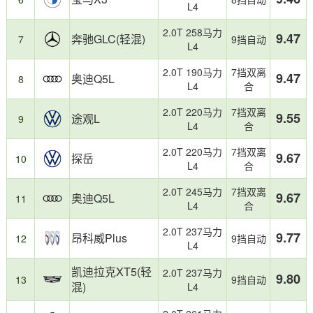
加
的
L4
油
细
2.0T 258马力
记
分
9.47
奔驰GLC(轻混)
7
9挡自动
L4
录
市
统
场
2.0T 190马力
7挡双离
计
之
9.47
奥迪Q5L
8
L4
合
制
一，
作，
2025
2.0T 220马力
7挡双离
9.55
途观L
反
年
9
L4
合
映
该
日
级
2.0T 220马力
7挡双离
9.67
探岳
10
常
别
L4
合
用
车
车
型
2.0T 245马力
7挡双离
9.67
奥迪Q5L
11
真
整
L4
合
实
体
油
油
2.0T 237马力
9.77
昂科威Plus
12
9挡自动
耗。
耗
L4
表
凯迪拉克XT5(轻
现
2.0T 237马力
9.80
13
9挡自动
稳
混)
L4
定，