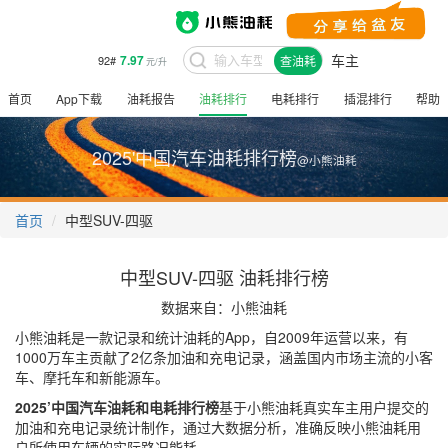
车主
7.97
92#
查油耗
元/升
首页
App下载
油耗报告
油耗排行
电耗排行
插混排行
帮助
2025'中国汽车油耗排行榜
@小熊油耗
首页
中型SUV-四驱
中型SUV-四驱 油耗排行榜
数据来自：小熊油耗
小熊油耗是一款记录和统计油耗的App，自2009年运营以来，有
1000万车主贡献了2亿条加油和充电记录，涵盖国内市场主流的小客
车、摩托车和新能源车。
2025’中国汽车油耗和电耗排行榜
基于小熊油耗真实车主用户提交的
加油和充电记录统计制作，通过大数据分析，准确反映小熊油耗用
户所使用车辆的实际路况能耗。