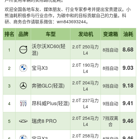
欢迎全国各地车友、媒体朋友、行业专家参考并提出宝贵建议。小
熊油耗积极参与行业合作，为碳中和的目标贡献自己的力量。科
研、商务合作请联系微信：wm843693244。
省
油
报
第
第
第
第
第
第
上
本
23
榜
油
耗
排名
品牌
车型
发动机
变速箱
油耗
告
1
2
3
21
22
23
榜
榜
款
单
TOP3：
较
摘
名：
名：
名：
名：
名：
名：
车
单
特
高
沃尔沃XC60(轻
要
2.0T 250马力
TOP3：
沃
宝
奔
哈
揽
福
型
8.68
基
点：
1
8挡自动
混)
L4
尔
马
驰
弗
胜
特
总
于
中
沃
X3，
GLC，
大
极
烈
数：
小
型
2.0T 190马力
XC60，
油
油
狗
光，
马，
9.03
熊
SUV-
宝马X3
2
8挡自动
L4
油
耗
耗
PLUS，
油
油
油
四
耗
9.03L/100km
9.18L/100km
油
耗
耗
耗
驱
2.0T 204马力
9.18
奔驰GLC(轻混)
8.68L/100km
耗
11.15L/100km
13.21L/100km
3
9挡自动
真
是
L4
10.99L/100km
实
国
车
内
2.0T 237马力
9.41
昂科威Plus(轻混)
4
9挡自动
主
市
L4
用
场
户
最
2.0T 254马力
7挡双离
9.46
瑞虎8 PRO
5
提
受
L4
合
交
欢
的
迎
2.0T 258马力
9.46
宝马X3
6
8挡自动