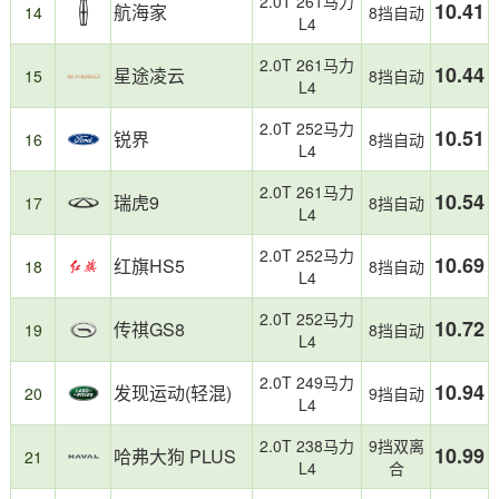
为
2.0T 261马力
10.41
航海家
14
8挡自动
消
L4
费
2.0T 261马力
者
10.44
星途凌云
15
8挡自动
L4
购
车
2.0T 252马力
提
10.51
锐界
16
8挡自动
L4
供
了
2.0T 261马力
10.54
瑞虎9
有
17
8挡自动
L4
价
值
2.0T 252马力
10.69
红旗HS5
18
8挡自动
的
L4
参
考。
2.0T 252马力
10.72
传祺GS8
19
8挡自动
L4
2.0T 249马力
10.94
发现运动(轻混)
20
9挡自动
L4
2.0T 238马力
9挡双离
10.99
哈弗大狗 PLUS
21
L4
合