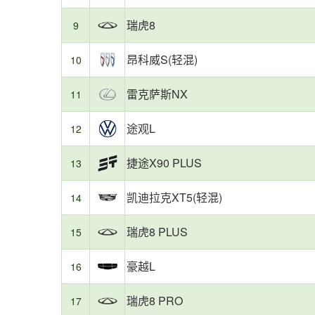
录
市
统
场
瑞虎8
9
计
之
制
一，
昂科威S(轻混)
10
作，
2025
反
年
映
该
雷克萨斯NX
11
日
级
常
别
途观L
12
用
车
车
型
真
整
捷途X90 PLUS
13
实
体
油
油
凯迪拉克XT5(轻混)
14
耗。
耗
表
现
瑞虎8 PLUS
15
稳
定，
豪越L
16
为
消
瑞虎8 PRO
费
17
者