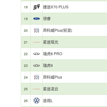
购
捷途X70 PLUS
18
车
提
领睿
19
供
了
有
昂科威Plus(轻混)
20
价
值
星途瑶光
21
的
参
考。
瑞虎8 PRO
22
瑞虎9
23
昂科威Plus
24
星途凌云
25
途观L
26