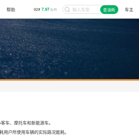
帮助
7.97
车主
92#
查油耗
元/升
的小客车、摩托车和新能源车。
耗用户所使用车辆的实际路况能耗。