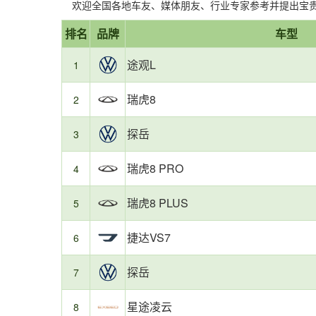
欢迎全国各地车友、媒体朋友、行业专家参考并提出宝贵建
省
油
报
第
第
第
第
第
第
上
本
34
榜
排名
油
耗
品牌
车型
告
1
2
3
32
33
34
榜
榜
款
单
TOP3：
较
摘
名：
名：
名：
名：
名：
名：
车
单
特
高
要
途观L
TOP3：
1
途
瑞
探
胜
长
哈
型
基
点：
观
虎
岳，
达，
安
弗
总
于
中
L，
8，
油
油
UNI-
大
数：
小
型
瑞虎8
2
油
油
耗
耗
K，
狗
熊
SUV-
耗
耗
7.94L/100km
10.54L/100km
油
PLUS，
油
两
探岳
3
7.80L/100km
7.84L/100km
耗
油
耗
驱
10.80L/100km
耗
真
是
11.06L/100km
实
国
瑞虎8 PRO
4
车
内
主
市
瑞虎8 PLUS
5
用
场
户
最
提
受
捷达VS7
6
交
欢
的
迎
探岳
7
加
的
油
细
星途凌云
记
分
8