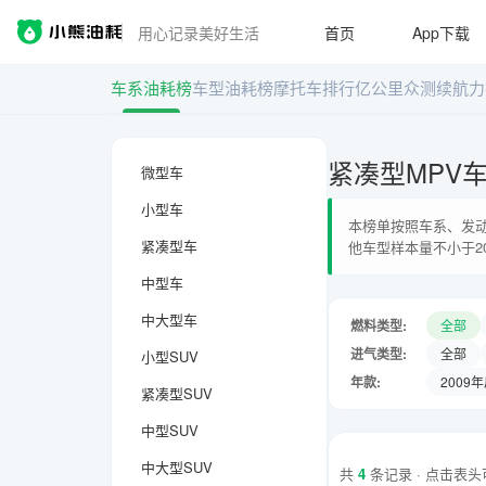
用心记录美好生活
首页
App下载
车系油耗榜
车型油耗榜
摩托车排行
亿公里众测
续航力
紧凑型MPV
微型车
小型车
本榜单按照车系、发动
紧凑型车
他车型样本量不小于2
中型车
中大型车
燃料类型:
全部
进气类型:
全部
小型SUV
年款:
2009
紧凑型SUV
中型SUV
中大型SUV
共
4
条记录 · 点击表