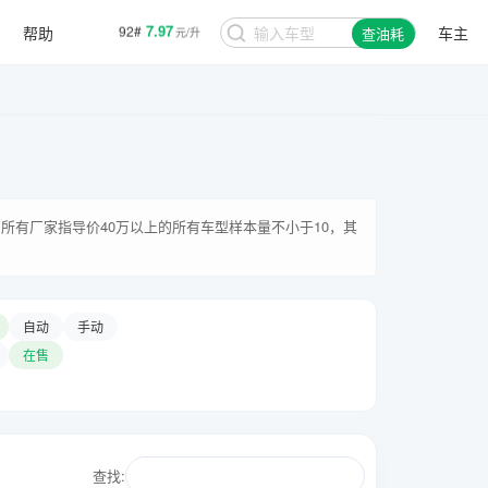
7.97
92#
元/升
帮助
车主
查油耗
8.48
95#
元/升
所有厂家指导价40万以上的所有车型样本量不小于10，其
自动
手动
在售
查找: