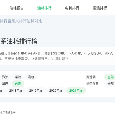
油耗报告
油耗排行
电耗排行
插混排行
排行
自定义排行
油耗对比
车系油耗排行榜
机和变速箱对车型进行归并。统计的微型车、中大型车、中大型SUV、MPV、
0。不统计插电车型。（数据来自：“小熊油耗”）
|
变速箱:
汽油
柴油
混动
全部
|
是否在售:
增压
自吸
全部
年后
2018年后
2019年后
2020年后
2021年后
头可切换排序