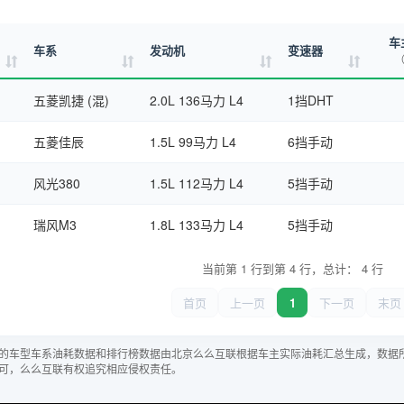
车
车系
发动机
变速器
（
五菱凯捷 (混)
2.0L 136马力 L4
1挡DHT
五菱佳辰
1.5L 99马力 L4
6挡手动
风光380
1.5L 112马力 L4
5挡手动
瑞风M3
1.8L 133马力 L4
5挡手动
当前第 1 行到第 4 行，总计： 4 行
首页
上一页
1
下一页
末页
的车型车系油耗数据和排行榜数据由北京么么互联根据车主实际油耗汇总生成，数据
可，么么互联有权追究相应侵权责任。