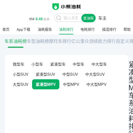
车主
8.48
95#
查油耗
元/升
首页
App下载
油耗报告
油耗排行
电耗排行
插混排行
帮助
车系油耗榜
车型油耗榜
摩托车排行
亿公里众测
续航力排行
自定义
微型车
小型车
紧凑型车
中型车
中大型车
小型SUV
紧凑型SUV
中型SUV
中大型SUV
大型SUV
紧凑型MPV
中型MPV
中大型MPV