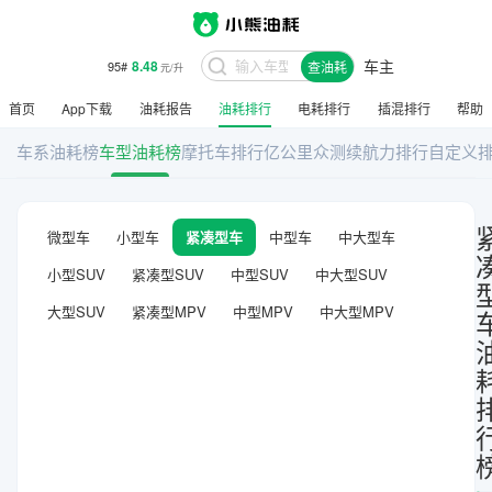
今日油价
车主
查油耗
首页
App下载
油耗报告
油耗排行
电耗排行
插混排行
帮助
车系油耗榜
车型油耗榜
摩托车排行
亿公里众测
续航力排行
自定义
微型车
小型车
紧凑型车
中型车
中大型车
小型SUV
紧凑型SUV
中型SUV
中大型SUV
大型SUV
紧凑型MPV
中型MPV
中大型MPV