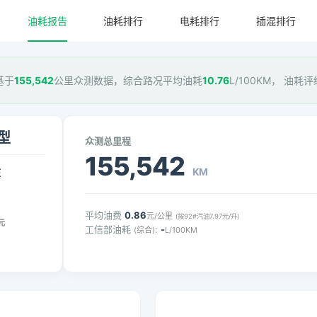
油耗报告
油耗排行
电耗排行
插混排行
基于
155,542
公里众测数据，综合路况平均油耗
10.76
L/100KM， 油耗评
享型
众测总里程
155,542
KM
压
平均油费
0.86
元/公里
(按92#汽油7.97元/升)
元
工信部油耗
:
-
(综合)
L/100KM