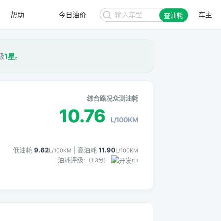
今日油价
帮助
车主
查油耗
7.97
92#
元/升
级
1星
。
综合路况众测油耗
10.76
L/100KM
低油耗
9.62
| 高油耗
11.90
L/100KM
L/100KM
油耗评级:
（1.3分）