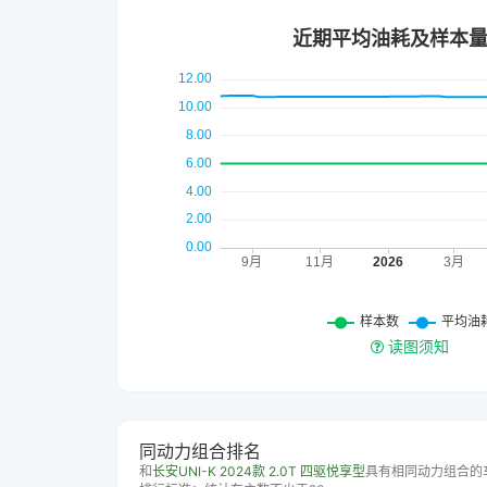
读图须知
同动力组合排名
和
长安UNI-K 2024款 2.0T 四驱悦享型
具有相同动力组合的