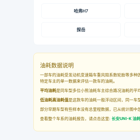
哈弗H7
探岳
油耗数据说明
一部车的油耗受发动机变速箱车重风阻系数轮胎等多种
特定车主的单一数据来评估一款车的油耗。
平均油耗
是同车型多位小熊油耗车主综合路况油耗的平
低油耗高油耗值
是这款车的油耗一般浮动区间，同一车型
部分早期车型有些样本没有总里程数据，已从统计图中
查看整个车系的油耗报告，请点击这里:
长安UNI-K 油