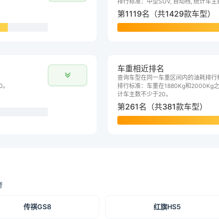
排行标准：中型SUV, 自动档, 统计车
第1119名（共1429款车型）
车重相近排名
查询车型在同一车重区间内的油耗排行
0。
排行标准：车重在1880Kg和2000Kg之
计车主数不少于20。
第261名（共381款车型）
考
传祺GS8
红旗HS5