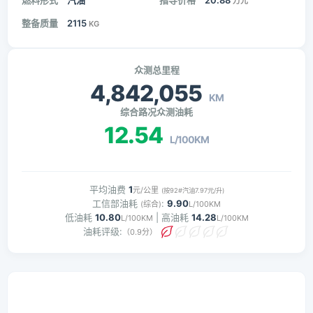
燃料形式
汽油
指导价格
20.88
万元
整备质量
2115
KG
众测总里程
4,842,055
KM
综合路况众测油耗
12.54
L/100KM
平均油费
1
元/公里
(按92#汽油7.97元/升)
工信部油耗
:
9.90
(综合)
L/100KM
低油耗
10.80
| 高油耗
14.28
L/100KM
L/100KM
油耗评级:
（0.9分）