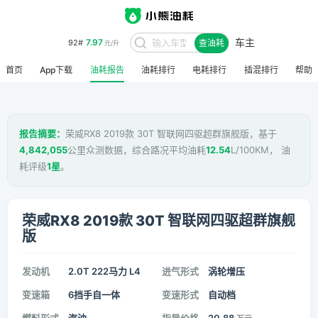
车主
7.97
92#
查油耗
元/升
首页
App下载
油耗报告
油耗排行
电耗排行
插混排行
帮助
报告摘要：
荣威RX8 2019款 30T 智联网四驱超群旗舰版，基于
4,842,055
公里众测数据，综合路况平均油耗
12.54
L/100KM， 油
耗评级
1星
。
荣威RX8 2019款 30T 智联网四驱超群旗舰
版
发动机
2.0T 222马力 L4
进气形式
涡轮增压
变速箱
6挡手自一体
变速形式
自动档