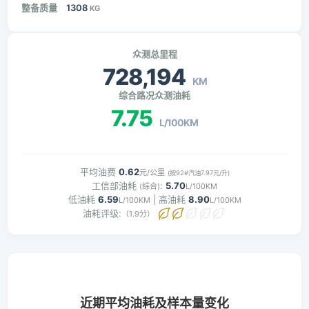
整备质量
1308
KG
众测总里程
728,194
KM
综合路况众测油耗
7.75
L/100KM
平均油费
0.62
元/公里
(按92#汽油7.97元/升)
工信部油耗
:
5.70
(综合)
L/100KM
低油耗
6.59
| 高油耗
8.90
L/100KM
L/100KM
油耗评级:
（1.9分）