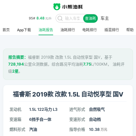
车主
8.48
95#
查油耗
元/升
首页
App下载
油耗报告
油耗排行
电耗排行
插混排行
帮助
报告摘要：
福睿斯 2019款 改款 1.5L 自动悦享型 国V，基于
728,194
公里众测数据，综合路况平均油耗
7.75
L/100KM， 油耗评
级
2星
。
福睿斯 2019款 改款 1.5L 自动悦享型 国V
发动机
1.5L 122马力 L3
进气形式
自然吸气
变速箱
6挡手自一体
变速形式
自动档
燃料形式
汽油
指导价格
10.38
万元