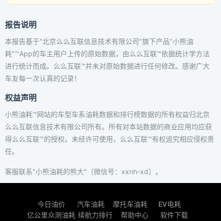
报告说明
本报告基于"北京么么互联信息技术有限公司"旗下产品"小熊油
耗"™App的车主用户上传的原始数据，由么么互联™依据统计学方法
进行统计而成。么么互联™并未对原始数据进行任何修改。感谢广大
车友每一次认真的记录！
权益声明
小熊油耗™网站的车型车系油耗数据和排行榜数据的所有权益归北京
么么互联信息技术有限公司所有。所有对本站数据的商业应用均应获
得么么互联™的授权。未经许可使用，么么互联™有权追究相应侵权责
任。
客服联系"小熊油耗的熊大"（微信号：xxnh-xd）。
今日油价
汽车油耗
摩托车油耗
EV电耗
亿公里众测油耗
续航力排行
帮助中心
软件下载