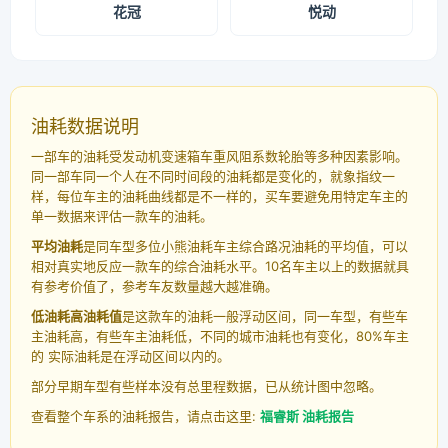
花冠
悦动
油耗数据说明
一部车的油耗受发动机变速箱车重风阻系数轮胎等多种因素影响。
同一部车同一个人在不同时间段的油耗都是变化的，就象指纹一
样，每位车主的油耗曲线都是不一样的，买车要避免用特定车主的
单一数据来评估一款车的油耗。
平均油耗
是同车型多位小熊油耗车主综合路况油耗的平均值，可以
相对真实地反应一款车的综合油耗水平。10名车主以上的数据就具
有参考价值了，参考车友数量越大越准确。
低油耗高油耗值
是这款车的油耗一般浮动区间，同一车型，有些车
主油耗高，有些车主油耗低，不同的城市油耗也有变化，80%车主
的 实际油耗是在浮动区间以内的。
部分早期车型有些样本没有总里程数据，已从统计图中忽略。
查看整个车系的油耗报告，请点击这里:
福睿斯 油耗报告